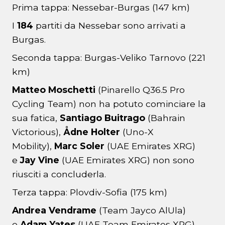
Prima tappa: Nessebar-Burgas (147 km)
I
184
partiti da Nessebar sono arrivati a
Burgas.
Seconda tappa: Burgas-Veliko Tarnovo (221
km)
Matteo Moschetti
(Pinarello Q36.5 Pro
Cycling Team) non ha potuto cominciare la
sua fatica,
Santiago Buitrago
(Bahrain
Victorious),
Ådne Holter
(Uno-X
Mobility),
Marc Soler
(UAE Emirates XRG)
e
Jay Vine
(UAE Emirates XRG) non sono
riusciti a concluderla.
Terza tappa: Plovdiv-Sofia (175 km)
Andrea Vendrame
(Team Jayco AlUla)
e
Adam Yates
(UAE Team Emirates XRG)