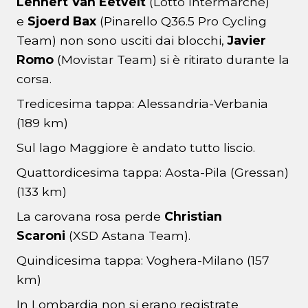
Lennert Van Eetvelt
(Lotto Intermarché)
e
Sjoerd Bax
(Pinarello Q36.5 Pro Cycling
Team) non sono usciti dai blocchi,
Javier
Romo
(Movistar Team) si è ritirato durante la
corsa.
Tredicesima tappa: Alessandria-Verbania
(189 km)
Sul lago Maggiore è andato tutto liscio.
Quattordicesima tappa: Aosta-Pila (Gressan)
(133 km)
La carovana rosa perde
Christian
Scaroni
(XSD Astana Team).
Quindicesima tappa: Voghera-Milano (157
km)
In Lombardia non si erano registrate