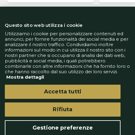
Questo sito web utilizza i cookie
Utilizziamo i cookie per personalizzare contenuti ed
annunci, per fornire funzionalità dei social media e per
analizzare il nostro traffico. Condividiamo inoltre
Informativa Privacy
informazioni sul modo in cui utilizza il nostro sito con i
Informativa Cookie
nostri partner che si occupano di analisi dei dati web,
Tech App
pubblicità e social media, i quali potrebbero
Gestione preferenze
combinarle con altre informazioni che ha fornito loro o
support@goldbetlive.it
che hanno raccolto dal suo utilizzo dei loro servizi.
Mostra dettagli
Accetta tutti
Rifiuta
GoldBetlive è un sito di GBO Italy Spa
Questo sito non rappresenta una testata
Gestione preferenze
giornalistica in quanto viene aggiornato senza