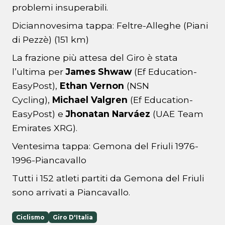
problemi insuperabili.
Diciannovesima tappa: Feltre-Alleghe (Piani
di Pezzè) (151 km)
La frazione più attesa del Giro è stata
l’ultima per
James Shwaw
(Ef Education-
EasyPost),
Ethan Vernon
(NSN
Cycling),
Michael Valgren
(Ef Education-
EasyPost) e
Jhonatan Narváez
(UAE Team
Emirates XRG).
Ventesima tappa: Gemona del Friuli 1976-
1996-Piancavallo
Tutti i 152 atleti partiti da Gemona del Friuli
sono arrivati a Piancavallo.
Ciclismo
Giro D'Italia