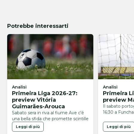
Potrebbe interessarti
Analisi
Analisi
Primeira Liga 2026-27:
Primeira L
preview Vitória
preview Ma
Guimarães-Arouca
Il sabato port
16:30 a Funchal
Sabato sera in riva al fiume Ave c'è
una bella sfida che promette scintille
Leggi di più
Leggi di più