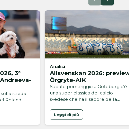
Analisi
026, 3°
Allsvenskan 2026: previe
 Andreeva-
Örgryte-AIK
Sabato pomeriggio a Göteborg c'è
una super classica del calcio
sulla strada
svedese che ha il sapore della
el Roland
rivincita
Leggi di più