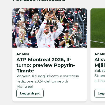
Analisi
Anali
ATP Montreal 2026, 3°
Alls
turno: preview Popyrin-
Mjäl
Tirante
Sabat
Stran
Popyrin si è aggiudicato a sorpresa
all'in
l’edizione 2024 del torneo di
Montreal
Leggi di più
Legg