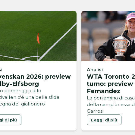
si
Analisi
venskan 2026: preview
WTA Toronto 2
lby-Elfsborg
turno: preview
Fernandez
o pomeriggio allo
dvallen c'è una bella sfida
La beniamina di casa 
segna del giallonero
della campionessa d
Garros
i di più
Leggi di più