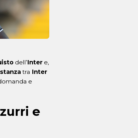
uisto
dell’
Inter
e,
istanza
tra
Inter
 domanda e
zurri e