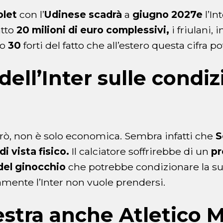
olet
con l’
Udinese scadrà
a
giugno 2027e
l’In
atto
20 milioni di euro complessivi,
i friulani, 
no
30
forti del fatto che all’estero questa cifra p
dell’Inter sulle condiz
rò, non è solo economica. Sembra infatti che
S
i vista fisico.
Il calciatore soffrirebbe di un
pr
 del ginocchio
che potrebbe condizionare la su
amente l’Inter non vuole prendersi.
nestra anche Atletico 