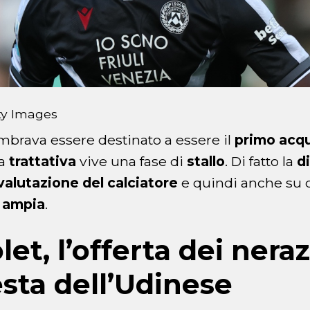
ty Images
brava essere destinato a essere il
primo acq
la
trattativa
vive una fase di
stallo
. Di fatto la
d
valutazione del calciatore
e quindi anche su
a
ampia
.
let, l’offerta dei neraz
esta dell’Udinese