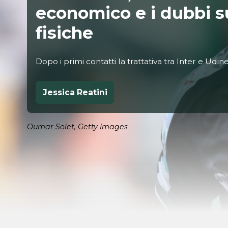
economico e i dubbi s
fisiche
Dopo i primi contatti la trattativa tra Inter e Udines
Jessica Reatini
Oumar Solet, Getty Images