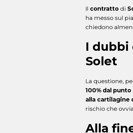
Il
contratto
di
S
ha messo sul pi
chiedono alme
I dubbi 
Solet
La questione, pe
100% dal punto d
alla cartilagine
rischio che ovvi
Alla fi