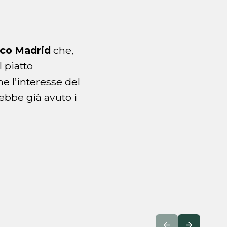
ico Madrid
che,
 piatto
he l’interesse del
rebbe già avuto i