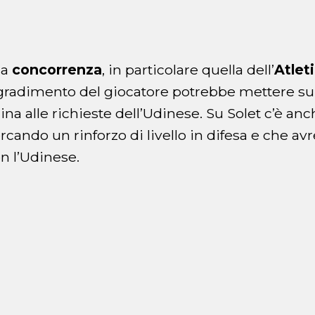
la
concorrenza
, in particolare quella dell’
Atlet
l gradimento del giocatore potrebbe mettere sul
cina alle richieste dell’Udinese. Su Solet c’è anc
rcando un rinforzo di livello in difesa e che av
on l’Udinese.