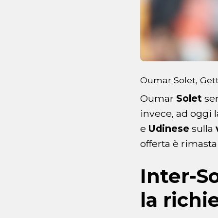
Oumar Solet, Get
Oumar
Solet
sem
invece, ad oggi 
e
Udinese
sulla
offerta è rimast
Inter-So
la richi