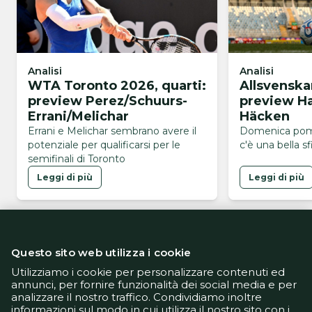
Analisi
Analisi
WTA Toronto 2026, quarti:
Allsvenska
preview Perez/Schuurs-
preview H
Errani/Melichar
Häcken
Errani e Melichar sembrano avere il
Domenica pom
potenziale per qualificarsi per le
c'è una bella sf
semifinali di Toronto
Leggi di più
Leggi di più
Questo sito web utilizza i cookie
Utilizziamo i cookie per personalizzare contenuti ed
annunci, per fornire funzionalità dei social media e per
analizzare il nostro traffico. Condividiamo inoltre
Informativa Privacy
informazioni sul modo in cui utilizza il nostro sito con i