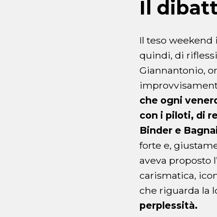
Il dibat
Il teso weekend 
quindi, di rifless
Giannantonio, or
improvvisamente,
che ogni venerd
con i piloti, di
Binder e Bagnai
forte e, giustam
aveva proposto l’
carismatica, icon
che riguarda la 
perplessità.