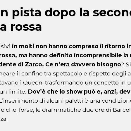
o in pista dopo la seco
a rossa
isivi
in molti non hanno compreso il ritorno i
rossa, ma hanno definito incomprensibile la r
idente di Zarco. Ce n’era davvero bisogno
? S
eare il confine tra spettacolo e rispetto degli at
avano i Queen, trasformando un concetto in una
 un limite.
Dov’è che lo show può e, anzi, de
L’inserimento di alcuni paletti è una condizione
 e che, forse, le drammatiche due ore di Barce
za.