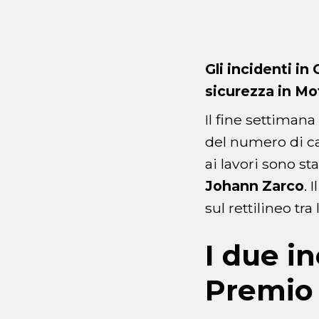
Gli incidenti in
sicurezza in M
Il fine settiman
del numero di ca
ai lavori sono st
Johann
Zarco
. 
sul rettilineo tr
I due i
Premio