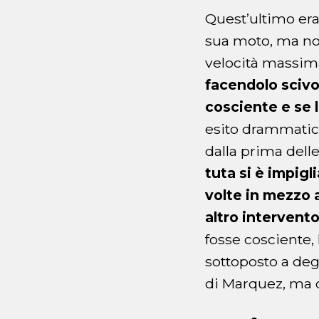
Quest’ultimo era
sua moto, ma non
velocità massi
facendolo scivol
cosciente e se 
esito drammatico
dalla prima delle
tuta si è impigl
volte in mezzo 
altro intervent
fosse cosciente,
sottoposto a deg
di Marquez, ma 