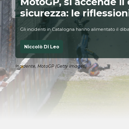
MotoGP, si accende il 
sicurezza: le riflessi
Gli incidenti in Catalogna hanno alimentato il dib
Niccolò Di Leo
Incidente, MotoGP (Getty Images)