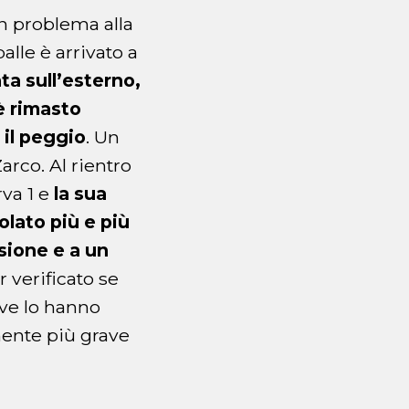
un problema alla
lle è arrivato a
ta sull’esterno,
è rimasto
 il peggio
. Un
rco. Al rientro
va 1 e
la sua
olato più e più
sione e a un
 verificato se
ove lo hanno
mente più grave