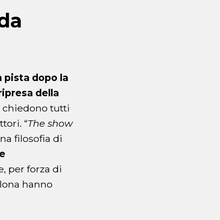
nda
n pista dopo la
ipresa della
i chiedono tutti
tori. “
The show
 filosofia di
ve
, per forza di
llona hanno