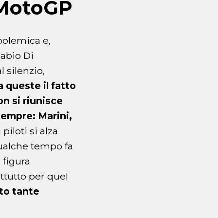
n MotoGP
polemica e,
Fabio Di
 silenzio,
a queste il fatto
n si riunisce
 sempre: Marini,
piloti si alza
qualche tempo fa
 figura
attutto per quel
to tante