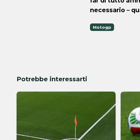
far di tutto aff
necessario – qu
Motogp
Potrebbe interessarti