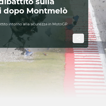
dibattito sulla
oni dopo Montmelò
attito intorno alla sicurezza in MotoGP