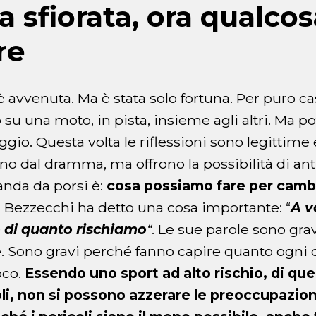
a sfiorata, ora qualco
re
è avvenuta. Ma è stata solo fortuna. Per puro 
su una moto, in pista, insieme agli altri. Ma p
io. Questa volta le riflessioni sono legittime 
no dal dramma, ma offrono la possibilità di ant
anda da porsi è:
cosa possiamo fare per cambi
?
Bezzecchi ha detto una cosa importante: “
A v
 di quanto rischiamo
“
. Le sue parole sono gra
e. Sono gravi perché fanno capire quanto ogni
oco.
Essendo uno sport ad alto rischio, di qu
li, non si possono azzerare le preoccupazio