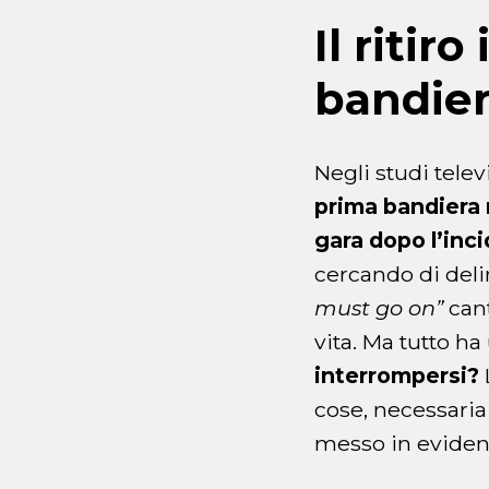
Il ritir
bandier
Negli studi telev
prima bandiera 
gara dopo l’inc
cercando di delin
must go on”
cant
vita. Ma tutto ha
interrompersi?
cose, necessaria
messo in eviden