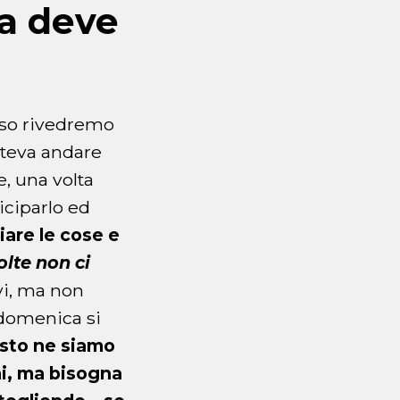
sa deve
caso rivedremo
oteva andare
e, una volta
iciparlo ed
are le cose e
olte non ci
vi, ma non
 domenica si
esto ne siamo
ni, ma bisogna