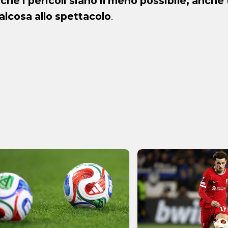
inché i pericoli siano il meno possibile, anche
alcosa allo spettacolo
.