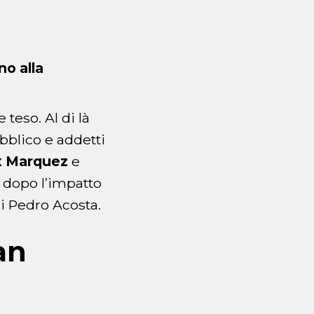
no alla
teso. Al di là
bblico e addetti
x
Marquez
e
e dopo l’impatto
di Pedro Acosta.
an