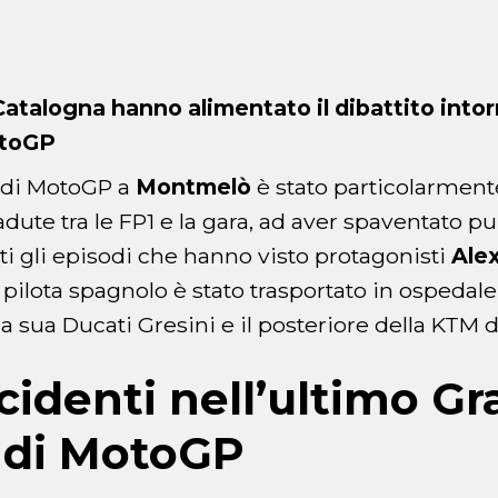
 Catalogna hanno alimentato il dibattito intor
otoGP
a di MotoGP a
Montmelò
è stato particolarmente 
dute tra le FP1 e la gara, ad aver spaventato pu
ati gli episodi che hanno visto protagonisti
Ale
Il pilota spagnolo è stato trasportato in ospedal
a la sua Ducati Gresini e il posteriore della KTM 
ncidenti nell’ultimo Gr
 di MotoGP