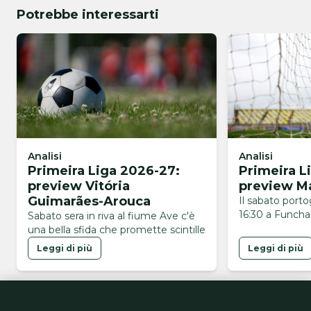
Potrebbe interessarti
Analisi
Analisi
Primeira Liga 2026-27:
Primeira L
preview Vitória
preview Ma
Guimarães-Arouca
Il sabato port
16:30 a Funchal
Sabato sera in riva al fiume Ave c'è
una bella sfida che promette scintille
Leggi di più
Leggi di più