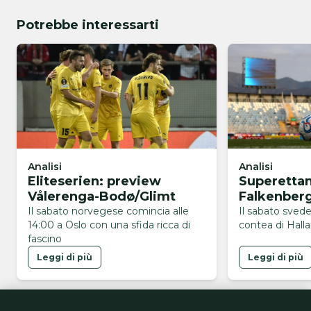
Potrebbe interessarti
Analisi
Analisi
Eliteserien: preview
Superettan
Vålerenga-Bodø/Glimt
Falkenberg
Il sabato norvegese comincia alle
Il sabato sved
14:00 a Oslo con una sfida ricca di
contea di Halla
fascino
Leggi di più
Leggi di più