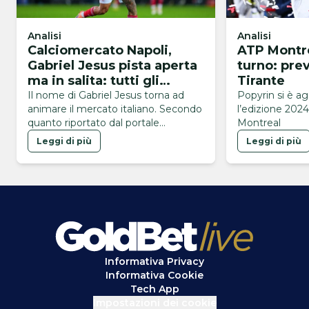
Analisi
Analisi
Calciomercato Napoli,
ATP Montre
Gabriel Jesus pista aperta
turno: pre
ma in salita: tutti gli
Tirante
ostacoli
Il nome di Gabriel Jesus torna ad
Popyrin si è a
animare il mercato italiano. Secondo
l’edizione 2024
quanto riportato dal portale
Montreal
brasiliano GE, l’attaccante
Leggi di più
Leggi di più
dell’Arsenal sarebbe finito nel mirino
del Napoli, alla ricerca di un nuovo
centravanti in vista del finale di
mercato. L’operazione, però, si
presenta tutt’altro che semplice. Il
brasiliano è in uscita dall’Arsenal, ma i
Gunners sono intenzionati a cederlo
soltanto …
Informativa Privacy
Informativa Cookie
Tech App
Impostazioni dei cookie