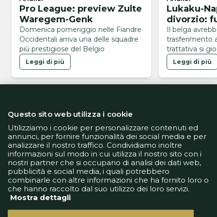
Pro League: preview Zulte
Lukaku-Napo
Waregem-Genk
divorzio: f
Domenica pomeriggio nelle Fiandre
Il belga avrebb
Occidentali arriva una delle squadre
trasferimento 
più prestigiose del Belgio
trattativa si gi
domanda e offe
Leggi di più
Leggi di più
catena sul mer
azzurri
Questo sito web utilizza i cookie
Utilizziamo i cookie per personalizzare contenuti ed
annunci, per fornire funzionalità dei social media e per
analizzare il nostro traffico. Condividiamo inoltre
Informativa Privacy
informazioni sul modo in cui utilizza il nostro sito con i
Informativa Cookie
nostri partner che si occupano di analisi dei dati web,
Tech App
pubblicità e social media, i quali potrebbero
Gestione preferenze
combinarle con altre informazioni che ha fornito loro o
support@goldbetlive.it
che hanno raccolto dal suo utilizzo dei loro servizi.
Mostra dettagli