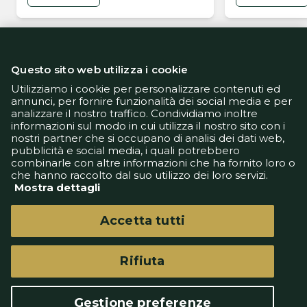
Questo sito web utilizza i cookie
Utilizziamo i cookie per personalizzare contenuti ed
annunci, per fornire funzionalità dei social media e per
analizzare il nostro traffico. Condividiamo inoltre
Informativa Privacy
informazioni sul modo in cui utilizza il nostro sito con i
Informativa Cookie
nostri partner che si occupano di analisi dei dati web,
Tech App
pubblicità e social media, i quali potrebbero
Gestione preferenze
combinarle con altre informazioni che ha fornito loro o
support@goldbetlive.it
che hanno raccolto dal suo utilizzo dei loro servizi.
Mostra dettagli
Accetta tutti
Rifiuta
GoldBetlive è un sito di GBO Italy Spa
Questo sito non rappresenta una testata
Gestione preferenze
giornalistica in quanto viene aggiornato senza