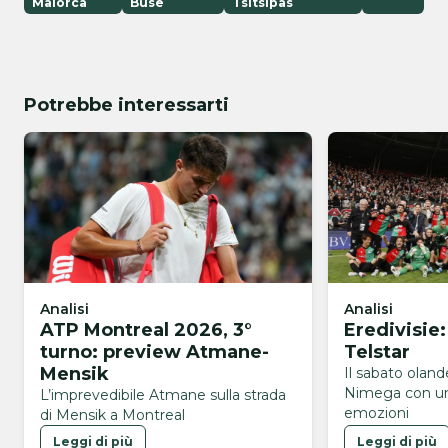
Maiorca
Buse
Tsitsipas
Potrebbe interessarti
Analisi
Analisi
ATP Montreal 2026, 3°
Eredivisie
turno: preview Atmane-
Telstar
Mensik
Il sabato olan
Nimega con un
L’imprevedibile Atmane sulla strada
emozioni
di Mensik a Montreal
Leggi di più
Leggi di più