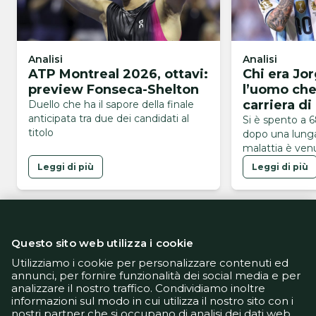
Analisi
Analisi
ATP Montreal 2026, ottavi:
Chi era Jo
preview Fonseca-Shelton
l’uomo che
carriera di
Duello che ha il sapore della finale
anticipata tra due dei candidati al
Si è spento a 
titolo
dopo una lunga
malattia è ven
serata di ieri
Leggi di più
Leggi di più
Questo sito web utilizza i cookie
Utilizziamo i cookie per personalizzare contenuti ed
annunci, per fornire funzionalità dei social media e per
analizzare il nostro traffico. Condividiamo inoltre
Informativa Privacy
informazioni sul modo in cui utilizza il nostro sito con i
Informativa Cookie
nostri partner che si occupano di analisi dei dati web,