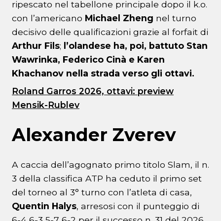
ripescato nel tabellone principale dopo il k.o.
con l’americano
Michael Zheng
nel turno
decisivo delle qualificazioni grazie al forfait di
Arthur Fils
;
l’olandese ha, poi, battuto Stan
Wawrinka, Federico Cinà e Karen
Khachanov nella strada verso gli ottavi.
Roland Garros 2026, ottavi: preview
Mensik-Rublev
Alexander Zverev
A caccia dell’agognato primo titolo Slam, il n.
3 della classifica ATP ha ceduto il primo set
del torneo al 3° turno con l’atleta di casa,
Quentin Halys
, arresosi con il punteggio di
6-4 6-3 5-7 6-2 per il successo n. 31 del 2026