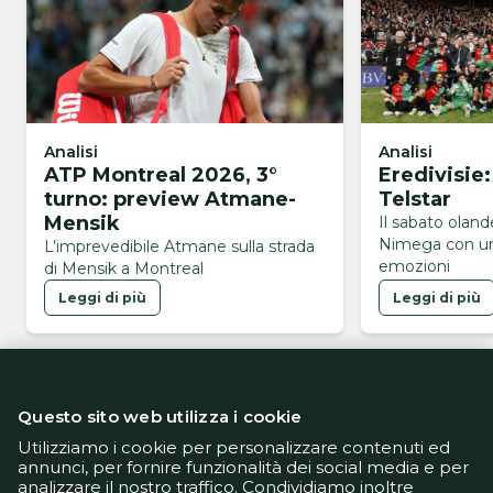
Analisi
Analisi
ATP Montreal 2026, 3°
Eredivisie
turno: preview Atmane-
Telstar
Mensik
Il sabato olan
Nimega con un
L’imprevedibile Atmane sulla strada
emozioni
di Mensik a Montreal
Leggi di più
Leggi di più
Questo sito web utilizza i cookie
Utilizziamo i cookie per personalizzare contenuti ed
annunci, per fornire funzionalità dei social media e per
analizzare il nostro traffico. Condividiamo inoltre
Informativa Privacy