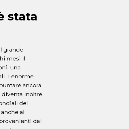
è stata
il grande
hi mesi il
oni, una
ali. L’enorme
 puntare ancora
 diventa inoltre
ndiali del
 anche al
provenienti dai