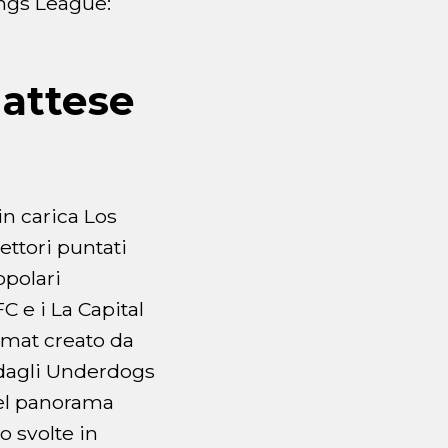
ings League:
.
 attese
in carica Los
ettori puntati
opolari
C e i La Capital
ormat creato da
, dagli Underdogs
 del panorama
o svolte in