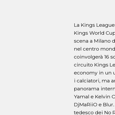
La Kings League 
Kings World Cup 
scena a Milano d
nel centro mondi
coinvolgerà 16 s
circuito Kings L
economy in un u
i calciatori, ma 
panorama interna
Yamal e Kelvin O
DjMaRiiO e Blur.
tedesco dei No R