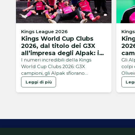
Kings League 2026
King
Kings World Cup Clubs
Kin
2026, dal titolo dei G3X
2026
all’impresa degli Alpak: i
camp
numeri di un Mondiale da
5 in
I numeri incredibili della Kings
Gli Al
World Cup Clubs 2026: G3X
colpi 
record
campioni, gli Alpak sfiorano
Olive
un’impresa che sarebbe stata
Kings
Leggi di più
Legg
storica