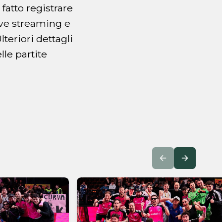
fatto registrare
ive streaming e
teriori dettagli
lle partite