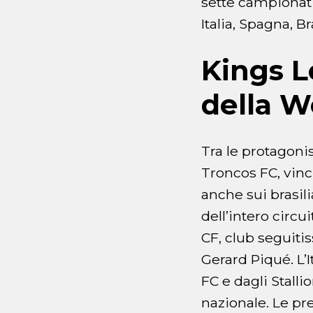
sette campionati
Italia, Spagna, 
Kings L
della W
Tra le protagoni
Troncos FC, vinci
anche sui brasil
dell’intero circu
CF, club seguitis
Gerard Piqué. L’
FC e dagli Stalli
nazionale. Le pr