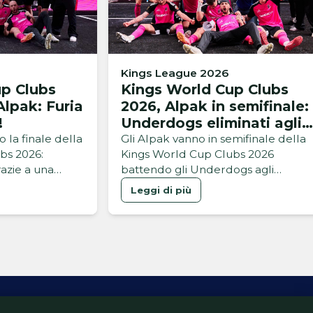
Kings League 2026
p Clubs
Kings World Cup Clubs
Alpak: Furia
2026, Alpak in semifinale:
!
Underdogs eliminati agli
shootout
 la finale della
Gli Alpak vanno in semifinale della
bs 2026:
Kings World Cup Clubs 2026
razie a una
battendo gli Underdogs agli
shootout, proprio come due mesi f
Leggi di più