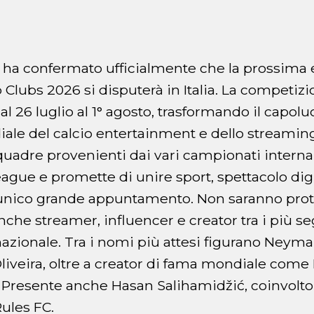
ha confermato ufficialmente che la prossima 
Clubs 2026 si disputerà in Italia. La competizi
al 26 luglio al 1° agosto, trasformando il capo
ale del calcio entertainment e dello streaming
quadre provenienti dai vari campionati interna
eague e promette di unire sport, spettacolo digi
nico grande appuntamento. Non saranno prota
anche streamer, influencer e creator tra i più se
zionale. Tra i nomi più attesi figurano Neymar
liveira, oltre a creator di fama mondiale come I
 Presente anche Hasan Salihamidžić, coinvolto
ules FC.