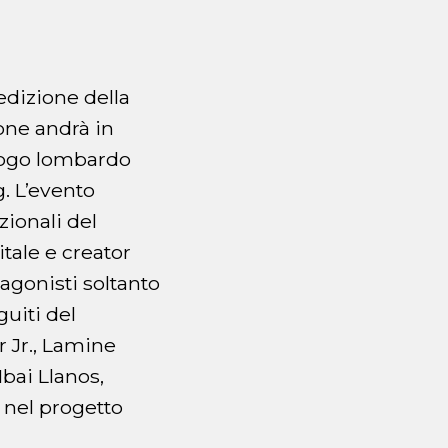
edizione della
one andrà in
luogo lombardo
. L’evento
zionali del
tale e creator
gonisti soltanto
guiti del
 Jr., Lamine
bai Llanos,
 nel progetto