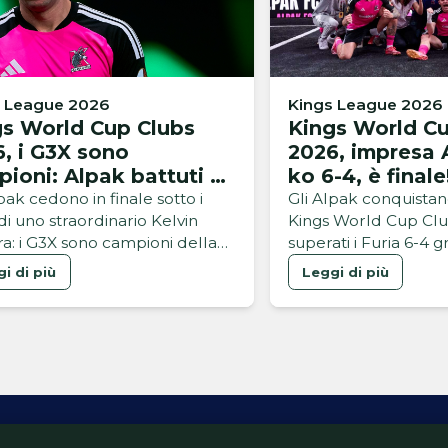
s League 2026
Kings League 2026
gs World Cup Clubs
Kings World Cu
, i G3X sono
2026, impresa 
ioni: Alpak battuti 9-
ko 6-4, è finale
 finale
pak cedono in finale sotto i
Gli Alpak conquistano
di uno straordinario Kelvin
Kings World Cup Clu
ira: i G3X sono campioni della
superati i Furia 6-4 g
 World Cup Clubs 2026
perla di Gelsi
i di più
Leggi di più