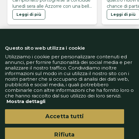
campionato portoghese si conclude
quattro nuovi a
lunedì sera alle Azzorre con una bella
chance di partir
sfida
Leggi di più
Leggi di più
Questo sito web utilizza i cookie
Utilizziamo i cookie per personalizzare contenuti ed
annunci, per fornire funzionalità dei social media e per
analizzare il nostro traffico. Condividiamo inoltre
Informativa Privacy
informazioni sul modo in cui utilizza il nostro sito con i
Informativa Cookie
nostri partner che si occupano di analisi dei dati web,
Tech App
pubblicità e social media, i quali potrebbero
Gestione preferenze
combinarle con altre informazioni che ha fornito loro o
support@goldbetlive.it
che hanno raccolto dal suo utilizzo dei loro servizi.
Mostra dettagli
Accetta tutti
Rifiuta
GoldBetlive è un sito di GBO Italy Spa