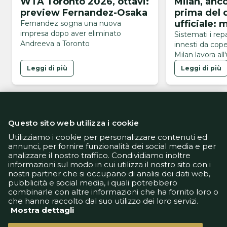
WTA Toronto 2026, ottavi:
Milan, anc
preview Fernandez-Osaka
prima del 
ufficiale:
Fernandez sogna una nuova
impresa dopo aver eliminato
esterno, n
Sistemati i repa
Andreeva a Toronto
innesti da cope
Milan lavora all
mancante
Leggi di più
Leggi di più
Questo sito web utilizza i cookie
Utilizziamo i cookie per personalizzare contenuti ed
annunci, per fornire funzionalità dei social media e per
analizzare il nostro traffico. Condividiamo inoltre
Informativa Privacy
informazioni sul modo in cui utilizza il nostro sito con i
Informativa Cookie
nostri partner che si occupano di analisi dei dati web,
Tech App
pubblicità e social media, i quali potrebbero
Gestione preferenze
combinarle con altre informazioni che ha fornito loro o
support@goldbetlive.it
che hanno raccolto dal suo utilizzo dei loro servizi.
Mostra dettagli