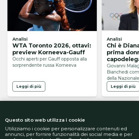
Analisi
Analisi
WTA Toronto 2026, ottavi:
Chi è Diana
preview Korneeva-Gauff
prima don
capodelega
Occhi aperti per Gauff opposta alla
sorprendente russa Korneeva
Nazionale
Giovanni Malag
Bianchedi com
della Nazionale
a ricoprire que
Leggi di più
Leggi di più
Questo sito web utilizza i cookie
Utilizziamo i cookie per personalizzare contenuti ed
annunci, per fornire funzionalità dei social media e per