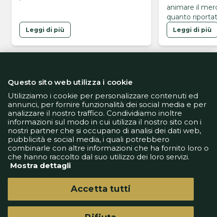
animare il mer
quanto riportat
brasiliano GE, 
Leggi di più
Leggi di più
dell’Arsenal sa
del Napoli, alla
centravanti in v
mercato. L’oper
presenta tutt’a
Questo sito web utilizza i cookie
brasiliano è in 
Gunners sono i
Utilizziamo i cookie per personalizzare contenuti ed
annunci, per fornire funzionalità dei social media e per
soltanto …
analizzare il nostro traffico. Condividiamo inoltre
Informativa Privacy
informazioni sul modo in cui utilizza il nostro sito con i
Informativa Cookie
nostri partner che si occupano di analisi dei dati web,
Tech App
pubblicità e social media, i quali potrebbero
Gestione preferenze
combinarle con altre informazioni che ha fornito loro o
support@goldbetlive.it
che hanno raccolto dal suo utilizzo dei loro servizi.
Mostra dettagli
Accetta tutti