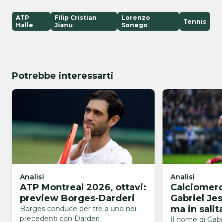
ATP
Filip Cristian
Lorenzo
Tennis
Halle
Jianu
Sonego
Potrebbe interessarti
Analisi
Analisi
ATP Montreal 2026, ottavi:
Calciomerc
preview Borges-Darderi
Gabriel Je
ma in salita
Borges conduce per tre a uno nei
precedenti con Darderi
ostacoli
Il nome di Gabr