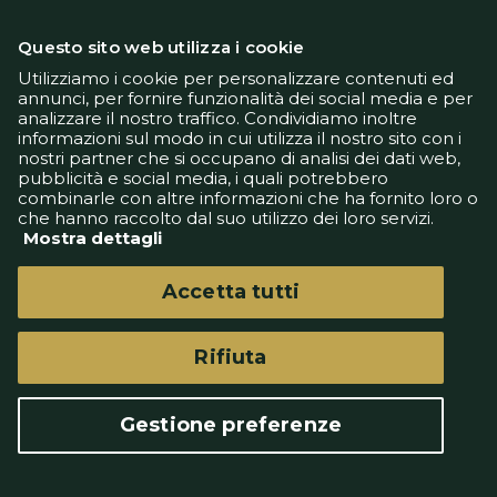
Questo sito web utilizza i cookie
Utilizziamo i cookie per personalizzare contenuti ed
annunci, per fornire funzionalità dei social media e per
analizzare il nostro traffico. Condividiamo inoltre
Informativa Privacy
informazioni sul modo in cui utilizza il nostro sito con i
Informativa Cookie
nostri partner che si occupano di analisi dei dati web,
Tech App
pubblicità e social media, i quali potrebbero
Gestione preferenze
combinarle con altre informazioni che ha fornito loro o
support@goldbetlive.it
che hanno raccolto dal suo utilizzo dei loro servizi.
Mostra dettagli
Accetta tutti
Rifiuta
GoldBetlive è un sito di GBO Italy Spa
Questo sito non rappresenta una testata
Gestione preferenze
giornalistica in quanto viene aggiornato senza
alcuna periodicità.