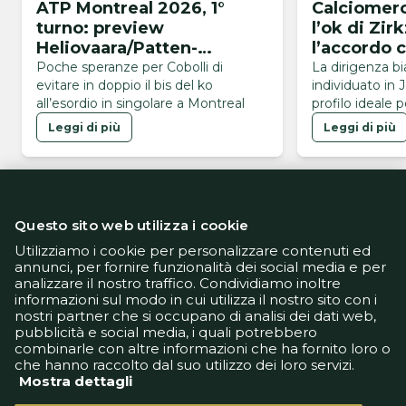
ATP Montreal 2026, 1°
Calciomerc
turno: preview
l’ok di Zir
Heliovaara/Patten-
l’accordo c
Buse/Cobolli
Mancheste
Poche speranze per Cobolli di
La dirigenza b
evitare in doppio il bis del ko
individuato in 
all’esordio in singolare a Montreal
profilo ideale p
Leggi di più
Leggi di più
Questo sito web utilizza i cookie
Utilizziamo i cookie per personalizzare contenuti ed
annunci, per fornire funzionalità dei social media e per
analizzare il nostro traffico. Condividiamo inoltre
Informativa Privacy
informazioni sul modo in cui utilizza il nostro sito con i
Informativa Cookie
nostri partner che si occupano di analisi dei dati web,
Tech App
pubblicità e social media, i quali potrebbero
Gestione preferenze
combinarle con altre informazioni che ha fornito loro o
support@goldbetlive.it
che hanno raccolto dal suo utilizzo dei loro servizi.
Mostra dettagli