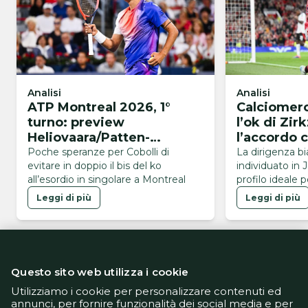
Analisi
Analisi
ATP Montreal 2026, 1°
Calciomerc
turno: preview
l’ok di Zir
Heliovaara/Patten-
l’accordo c
Buse/Cobolli
Mancheste
Poche speranze per Cobolli di
La dirigenza b
evitare in doppio il bis del ko
individuato in 
all’esordio in singolare a Montreal
profilo ideale p
Leggi di più
Leggi di più
Questo sito web utilizza i cookie
Utilizziamo i cookie per personalizzare contenuti ed
annunci, per fornire funzionalità dei social media e per