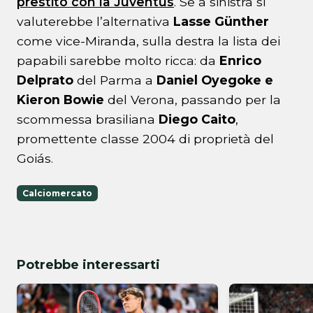
prestito con la Juventus
. Se a sinistra si
valuterebbe l’alternativa
Lasse Günther
come vice-Miranda, sulla destra la lista dei
papabili sarebbe molto ricca: da
Enrico
Delprato
del Parma a
Daniel Oyegoke e
Kieron Bowie
del Verona, passando per la
scommessa brasiliana
Diego Caito
,
promettente classe 2004 di proprietà del
Goiás.
Calciomercato
Potrebbe interessarti