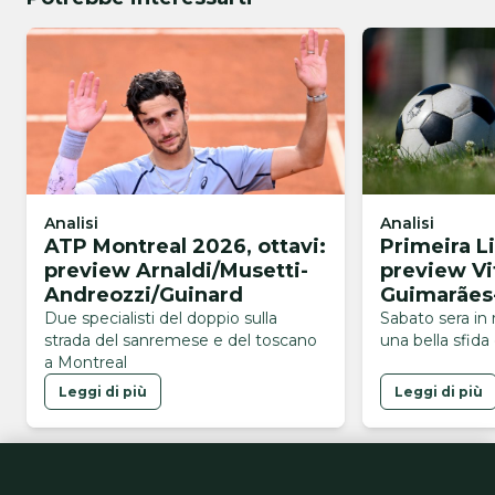
Analisi
Analisi
ATP Montreal 2026, ottavi:
Primeira L
preview Arnaldi/Musetti-
preview Vi
Andreozzi/Guinard
Guimarães
Due specialisti del doppio sulla
Sabato sera in 
strada del sanremese e del toscano
una bella sfida
a Montreal
Leggi di più
Leggi di più