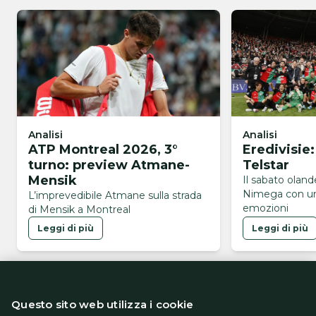
Analisi
Analisi
ATP Montreal 2026, 3°
Eredivisie
turno: preview Atmane-
Telstar
Mensik
Il sabato olan
Nimega con un
L’imprevedibile Atmane sulla strada
emozioni
di Mensik a Montreal
Leggi di più
Leggi di più
Questo sito web utilizza i cookie