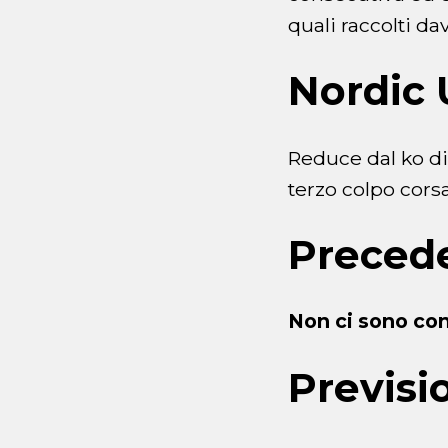
quali raccolti da
Nordic 
Reduce dal ko di
terzo colpo corsar
Preced
Non ci sono con
Previsi