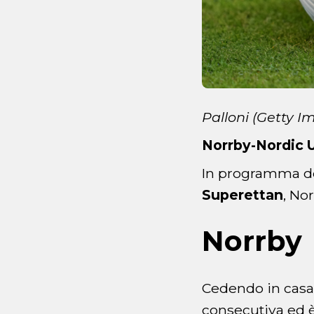
Palloni (Getty I
Norrby-Nordic 
In programma dom
Superettan
, No
Norrby
Cedendo in casa 
consecutiva ed è