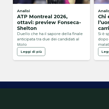
Analisi
Anali
ATP Montreal 2026,
Chi 
ottavi: preview Fonseca-
l’uo
Shelton
carr
Duello che ha il sapore della finale
Si è 
anticipata tra due dei candidati al
dopo 
titolo
malat
serata
Leggi di più
Legg