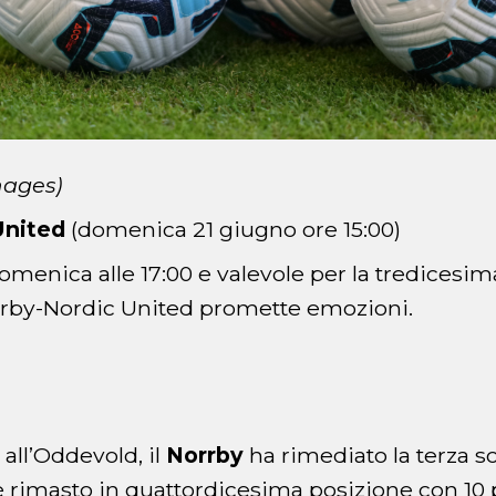
mages)
United
(domenica 21 giugno ore 15:00)
enica alle 17:00 e valevole per la tredicesim
rrby-Nordic United promette emozioni.
all’Oddevold, il
Norrby
ha rimediato la terza sc
 rimasto in quattordicesima posizione con 10 