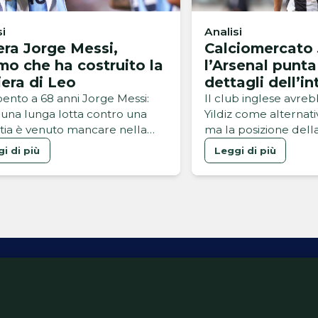
si
Analisi
era Jorge Messi,
Calciomercato 
mo che ha costruito la
l’Arsenal punta 
iera di Leo
dettagli dell’i
Gunners
spento a 68 anni Jorge Messi:
Il club inglese avre
una lunga lotta contro una
Yildiz come alternativ
tia è venuto mancare nella
ma la posizione dell
 di ieri
fermissima
i di più
Leggi di più