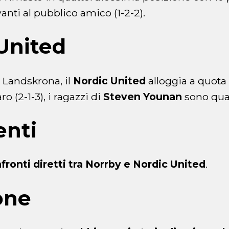
vanti al pubblico amico (1-2-2).
United
 Landskrona, il
Nordic United
alloggia a quota 
o (2-1-3), i ragazzi di
Steven Younan
sono quar
enti
fronti diretti tra Norrby e Nordic United
.
one