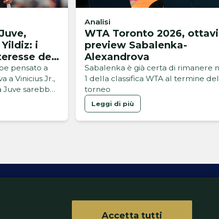
Analisi
Juve,
WTA Toronto 2026, ottavi
Yildiz: i
preview Sabalenka-
nteresse dei
Alexandrova
bbe pensato a
Sabalenka è già certa di rimanere n
a a Vinicius Jr.,
1 della classifica WTA al termine del
a Juve sarebbe
torneo
Leggi di più
Accetta tutti