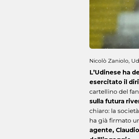
Nicolò Zaniolo, U
L’Udinese ha de
esercitato il di
cartellino del fa
sulla futura riv
chiaro: la societ
ha già firmato 
agente, Claudio 