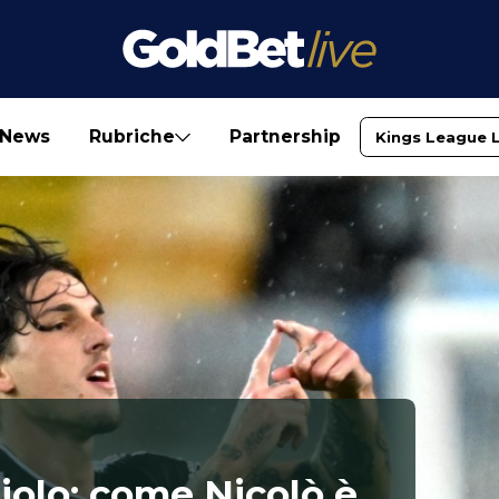
News
Rubriche
Partnership
Kings League 
iolo: come Nicolò è