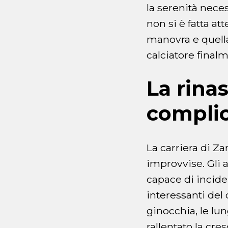
la serenità nece
non si è fatta a
manovra e quell
calciatore finalm
La rina
complic
La carriera di Za
improvvise. Gli 
capace di incide
interessanti del c
ginocchia, le lu
rallentato la cre