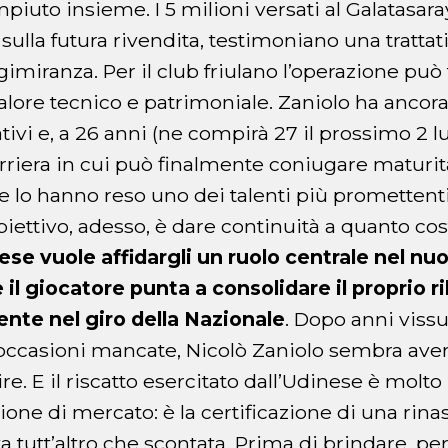
iuto insieme. I 5 milioni versati al Galatasaray,
sulla futura rivendita, testimoniano una trattat
imiranza. Per il club friulano l’operazione può 
lore tecnico e patrimoniale. Zaniolo ha ancor
ativi e, a 26 anni (ne compirà 27 il prossimo 2 lug
arriera in cui può finalmente coniugare maturi
he lo hanno reso uno dei talenti più promettenti
iettivo, adesso, è dare continuità a quanto cos
ese vuole affidargli un ruolo centrale nel n
il giocatore punta a consolidare il proprio ri
ente nel giro della Nazionale
. Dopo anni vissuti
casioni mancate, Nicolò Zaniolo sembra aver 
ire. E il riscatto esercitato dall’Udinese è molto
one di mercato: è la certificazione di una rina
 tutt’altro che scontata. Prima di brindare, per