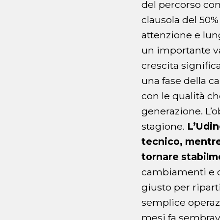
del percorso comp
clausola del 50% 
attenzione e lung
un importante va
crescita signific
una fase della c
con le qualità c
generazione. L’ob
stagione.
L’Udin
tecnico, mentre 
tornare stabilm
cambiamenti e oc
giusto per ripart
semplice operazi
mesi fa sembrava