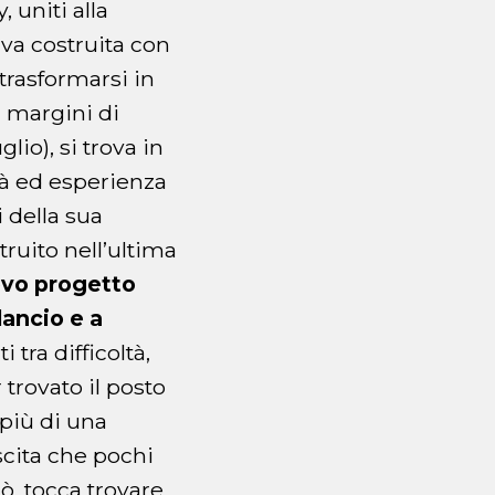
 uniti alla
iva costruita con
trasformarsi in
a margini di
lio), si trova in
tà ed esperienza
 della sua
truito nell’ultima
uovo progetto
lancio e a
 tra difficoltà,
trovato il posto
 più di una
scita che pochi
ò, tocca trovare