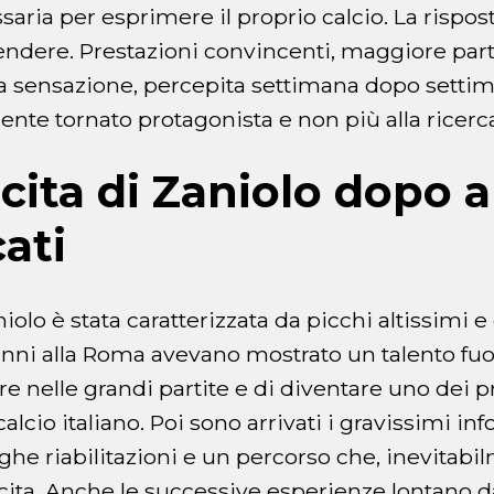
ssaria per esprimere il proprio calcio. La rispo
ttendere. Prestazioni convincenti, maggiore par
a sensazione, percepita settimana dopo settim
ente tornato protagonista e non più alla ricerca
scita di Zaniolo dopo 
ati
niolo è stata caratterizzata da picchi altissimi 
anni alla Roma avevano mostrato un talento fu
re nelle grandi partite e di diventare uno dei p
alcio italiano. Poi sono arrivati i gravissimi info
nghe riabilitazioni e un percorso che, inevitabi
scita. Anche le successive esperienze lontano da