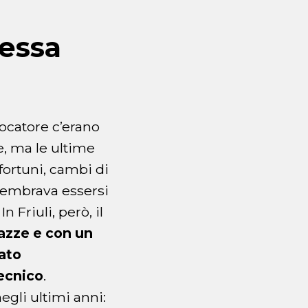
essa
iocatore c’erano
e, ma le ultime
nfortuni, cambi di
 sembrava essersi
 Friuli, però, il
iazze e con un
vato
tecnico
.
egli ultimi anni: