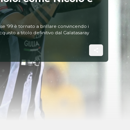
sse ’99 è tornato a brillare convincendo i
acquisto a titolo definitivo dal Galatasaray