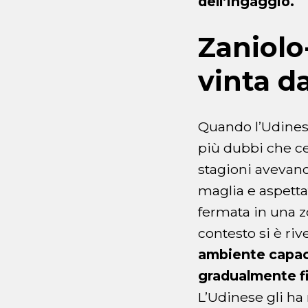
dell’ingaggio.
Zaniol
vinta d
Quando l’Udinese
più dubbi che ce
stagioni avevano 
maglia e aspetta
fermata in una zo
contesto si è riv
ambiente capace
gradualmente fi
L’Udinese gli ha