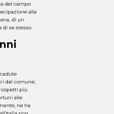
sta del campo
tecipazione alla
ana, di un
 di se stesso.
anni
e cadute
ori dal comune,
rospetti più
rtuni alle
lmente, ne ha
ll’Italia non