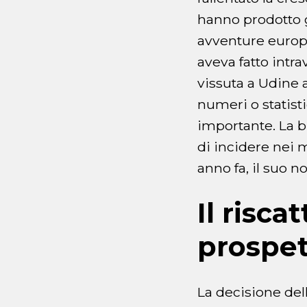
hanno prodotto gl
avventure europe
aveva fatto intra
vissuta a Udine a
numeri o statist
importante. La br
di incidere nei 
anno fa, il suo 
Il risca
prospet
La decisione del