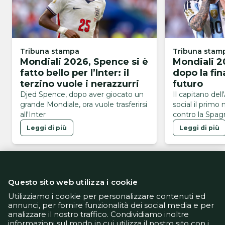
Tribuna stampa
Tribuna stam
Mondiali 2026, Spence si è
Mondiali 2
fatto bello per l’Inter: il
dopo la fin
terzino vuole i nerazzurri
futuro
Djed Spence, dopo aver giocato un
Il capitano dell
grande Mondiale, ora vuole trasferirsi
social il primo
all'Inter
contro la Spagn
Mondiali 2026
Leggi di più
Leggi di più
Questo sito web utilizza i cookie
Utilizziamo i cookie per personalizzare contenuti ed
annunci, per fornire funzionalità dei social media e per
analizzare il nostro traffico. Condividiamo inoltre
Informativa Privacy
informazioni sul modo in cui utilizza il nostro sito con i