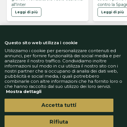
all'Inter
contro la Spagn
Mondiali 2026
Leggi di più
Leggi di più
Questo sito web utilizza i cookie
Utilizziamo i cookie per personalizzare contenuti ed
annunci, per fornire funzionalità dei social media e per
analizzare il nostro traffico. Condividiamo inoltre
Informativa Privacy
informazioni sul modo in cui utilizza il nostro sito con i
Informativa Cookie
nostri partner che si occupano di analisi dei dati web,
Tech App
pubblicità e social media, i quali potrebbero
Gestione preferenze
combinarle con altre informazioni che ha fornito loro o
support@goldbetlive.it
che hanno raccolto dal suo utilizzo dei loro servizi.
Mostra dettagli
Accetta tutti
Rifiuta
GoldBetlive è un sito di GBO Italy Spa