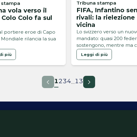
Tribuna stampa
a stampa
FIFA, Infantino se
a vola verso il
rivali: la rielezione
il Colo Colo fa sul
vicina
Lo svizzero verso un nuo
al portiere eroe di Capo
mandato: quasi 200 federa
l Mondiale rilancia la sua
sostengono, mentre ma c’
prova a voltare pagina
di più
Leggi di più
1
2
3
4
13
…