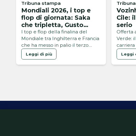
Tribuna stampa
Tribun
Mondiali 2026, i top e
Vozinh
flop di giornata: Saka
Cile: 
che tripletta, Gusto
serio
catastrofico
I top e flop della finalina del
Offerta 
Mondiale tra Inghilterra e Francia
Verde: i
che ha messo in palio il terzo
carriera
posto nel torneo
Leggi di più
Leggi 