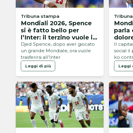
Tribuna stampa
Tribun
Mondiali 2026, Spence
Mondi
si è fatto bello per
parla 
l’Inter: il terzino vuole i
dolor
nerazzurri
Djed Spence, dopo aver giocato
Il capit
un grande Mondiale, ora vuole
social i
trasferirsi all’Inter
ko contr
dei Mond
Leggi di più
Leggi 