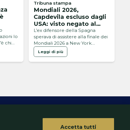
Tribuna stampa
nza
Mondiali 2026,
 è
Capdevila escluso dagli
USA: visto negato al
campione del mondo
vo
L’ex difensore della Spagna
zioni lo
sperava di assistere alla finale dei
2010
è chi
Mondiali 2026 a New York
insieme ai suoi ex compagni e ai
Leggi di più
figli, ma il rifiuto dell’ESTA
potrebbe impedirgli di partire
Accetta tutti