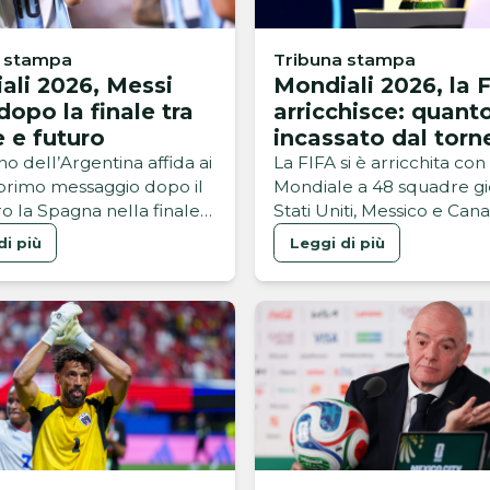
a stampa
Tribuna stampa
ali 2026, Messi
Mondiali 2026, la F
dopo la finale tra
arricchisce: quant
e e futuro
incassato dal torn
ano dell’Argentina affida ai
La FIFA si è arricchita con 
l primo messaggio dopo il
Mondiale a 48 squadre gi
o la Spagna nella finale
Stati Uniti, Messico e Can
iali 2026
superate anche le aspetta
di più
Leggi di più