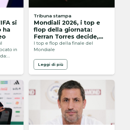
Tribuna stampa
IFA si
Mondiali 2026, i top e
o ha
flop della giornata:
eo
Ferran Torres decide,
follia di Enzo Fernandez
il
I top e flop della finale del
ocato in
Mondiale
ada:
tive
Leggi di più