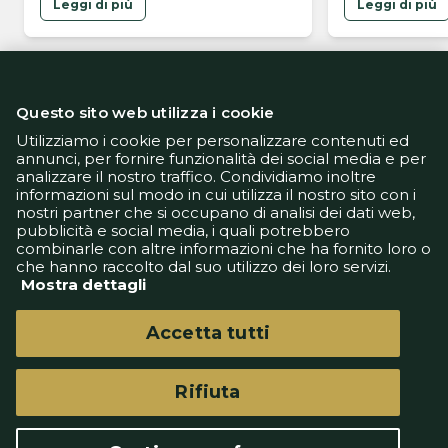
Leggi di più
Leggi di più
Questo sito web utilizza i cookie
Utilizziamo i cookie per personalizzare contenuti ed
annunci, per fornire funzionalità dei social media e per
analizzare il nostro traffico. Condividiamo inoltre
Informativa Privacy
informazioni sul modo in cui utilizza il nostro sito con i
Informativa Cookie
nostri partner che si occupano di analisi dei dati web,
Tech App
pubblicità e social media, i quali potrebbero
Gestione preferenze
combinarle con altre informazioni che ha fornito loro o
support@goldbetlive.it
che hanno raccolto dal suo utilizzo dei loro servizi.
Mostra dettagli
Accetta tutti
Rifiuta
GoldBetlive è un sito di GBO Italy Spa
Questo sito non rappresenta una testata