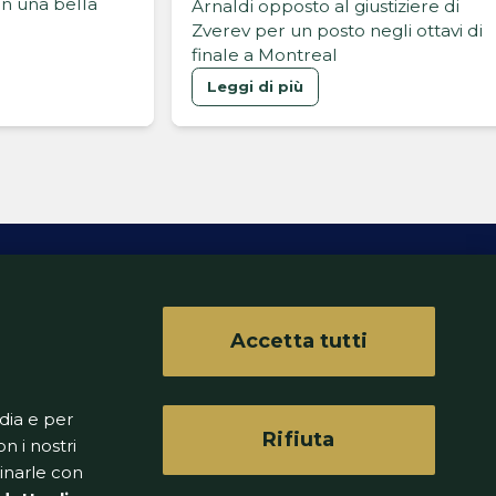
n una bella
Arnaldi opposto al giustiziere di
Zverev per un posto negli ottavi di
finale a Montreal
Leggi di più
Accetta tutti
ferenze
dia e per
Rifiuta
n i nostri
binarle con