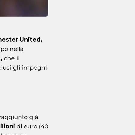
ester United,
ppo nella
,
che il
clusi gli impegni
 raggiunto già
ilioni
di euro (40