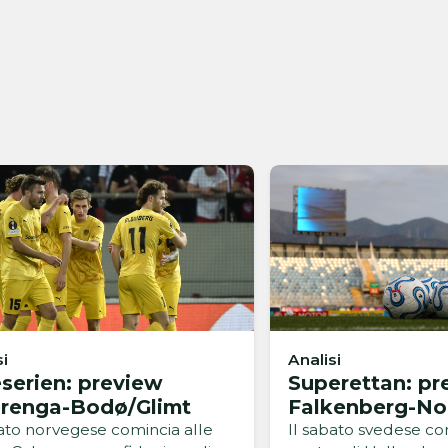
si
Analisi
eserien: preview
Superettan: pr
erenga-Bodø/Glimt
Falkenberg-No
bato norvegese comincia alle
Il sabato svedese co