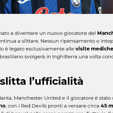
nato a diventare un nuovo giocatore del
Manch
continua a slittare. Nessun ripensamento o into
tardo è legato esclusivamente alle
visite mediche
rasiliano svolgerà in Inghilterra una volta con
litta l’ufficialità
alanta, Manchester United e il giocatore è stato
gno
, con i Red Devils pronti a versare circa
45 m