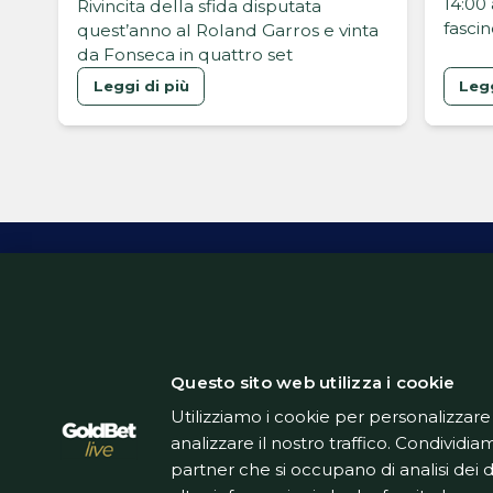
14:00 
Rivincita della sfida disputata
fasci
quest’anno al Roland Garros e vinta
da Fonseca in quattro set
Leggi di più
Legg
Inform
Questo sito web utilizza i cookie
Utilizziamo i cookie per personalizzare
analizzare il nostro traffico. Condividiam
partner che si occupano di analisi dei 