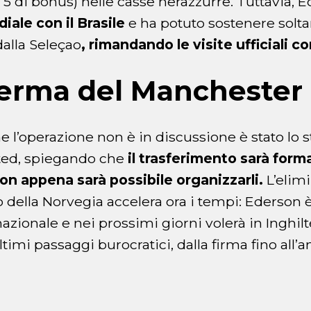
ù 5 di bonus) nelle casse nerazzurre. Tuttavia, 
iale con il Brasile
e ha potuto sostenere soltan
dalla Seleçao
, rimandando le visite ufficiali co
erma del Manchester
 l’operazione non è in discussione è stato lo 
ed, spiegando che
il trasferimento sarà forma
on appena sarà possibile organizzarli.
L’elim
 della Norvegia accelera ora i tempi: Ederson è
azionale e nei prossimi giorni volerà in Inghilt
timi passaggi burocratici, dalla firma fino all’a