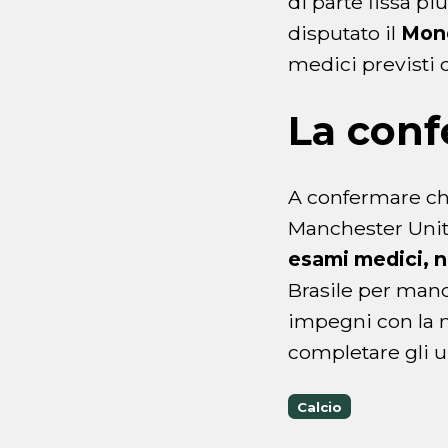
di parte fissa pi
disputato il
Mond
medici previsti 
La conf
A confermare che
Manchester Unit
esami medici, n
Brasile per mano
impegni con la n
completare gli ul
Calcio