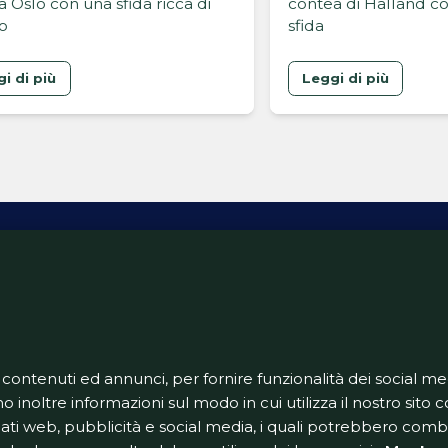
a Oslo con una sfida ricca di
contea di Halland co
no
sfida
i di più
Leggi di più
ativa Privacy
Informativa Cookie
Tech App
Gestione pre
support@goldbetlive.it
 contenuti ed annunci, per fornire funzionalità dei social me
o inoltre informazioni sul modo in cui utilizza il nostro sito co
dati web, pubblicità e social media, i quali potrebbero com