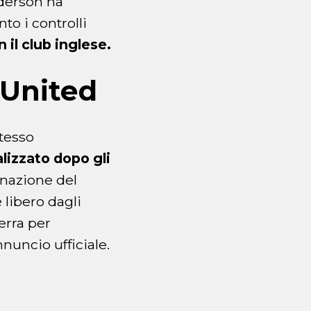
Ederson ha
to i controlli
n il club inglese.
 United
stesso
lizzato dopo gli
inazione del
 libero dagli
erra per
nnuncio ufficiale.