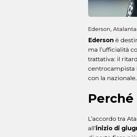
Ederson, Atalanta
Ederson
è desti
ma l’ufficialità 
trattativa: il ri
centrocampista b
con la nazionale.
Perché s
L’accordo tra At
all’
inizio di giu