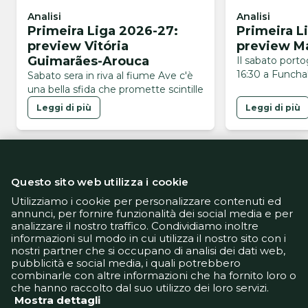
Analisi
Analisi
Primeira Liga 2026-27:
Primeira L
preview Vitória
preview Ma
Guimarães-Arouca
Il sabato port
16:30 a Funchal
Sabato sera in riva al fiume Ave c'è
una bella sfida che promette scintille
Leggi di più
Leggi di più
Questo sito web utilizza i cookie
Utilizziamo i cookie per personalizzare contenuti ed
annunci, per fornire funzionalità dei social media e per
analizzare il nostro traffico. Condividiamo inoltre
Informativa Privacy
informazioni sul modo in cui utilizza il nostro sito con i
Informativa Cookie
nostri partner che si occupano di analisi dei dati web,
Tech App
pubblicità e social media, i quali potrebbero
Gestione preferenze
combinarle con altre informazioni che ha fornito loro o
support@goldbetlive.it
che hanno raccolto dal suo utilizzo dei loro servizi.
Mostra dettagli