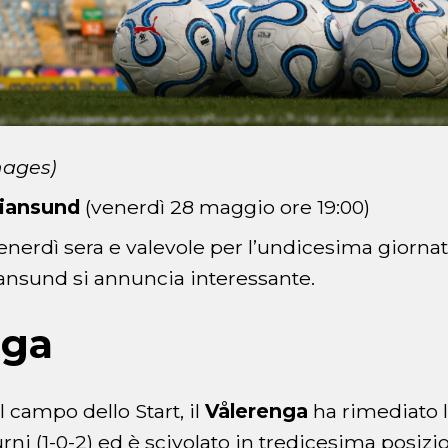
mages)
tiansund
(venerdì 28 maggio ore 19:00)
erdì sera e valevole per l’undicesima giornat
ansund si annuncia interessante.
nga
 campo dello Start, il
Vålerenga
ha rimediato 
turni (1-0-2) ed è scivolato in tredicesima posizi