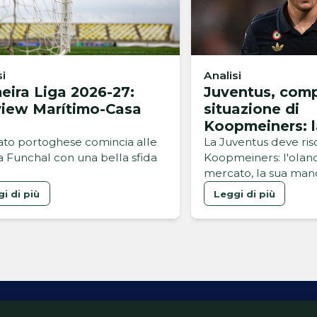
si
Analisi
eira Liga 2026-27:
Juventus, comp
view Marítimo-Casa
situazione di
Koopmeiners: 
idea per il futu
bato portoghese comincia alle
La Juventus deve riso
 a Funchal con una bella sfida
Koopmeiners: l'oland
mercato, la sua man
blocca l'arrivo di un
i di più
Leggi di più
innesto