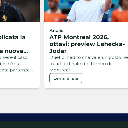
Analisi
licata la
ATP Montreal 2026,
ottavi: preview Lehecka-
la nuova
Jodar
ro
lvere il caso
Duello inedito che vale un posto ne
ese è sul
quarti di finale del torneo di
cata partenza
Montreal
 eventuale
Leggi di più