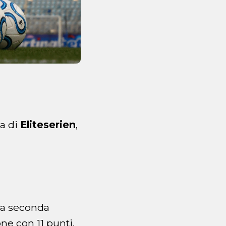
a di
Eliteserien
,
la seconda
one con 11 punti,