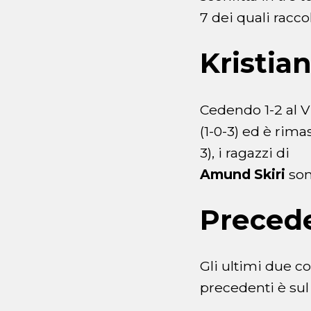
7 dei quali raccol
Kristia
Cedendo 1-2 al Vi
(1-0-3) ed è rima
3), i ragazzi di
Amund Skiri
son
Preced
Gli ultimi due co
precedenti è su