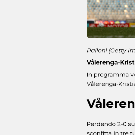
Palloni (Getty I
Vålerenga-Kris
In programma ven
Vålerenga-Kristi
Vålere
Perdendo 2-0 sul
sconfitta in tre 