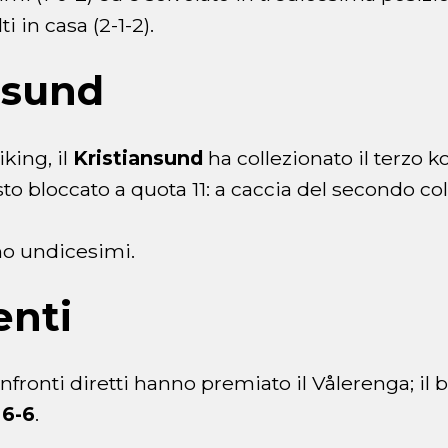
ti in casa (2-1-2).
nsund
king, il
Kristiansund
ha collezionato il terzo k
sto bloccato a quota 11: a caccia del secondo col
o undicesimi.
enti
nfronti diretti hanno premiato il Vålerenga; il b
l
6-6
.