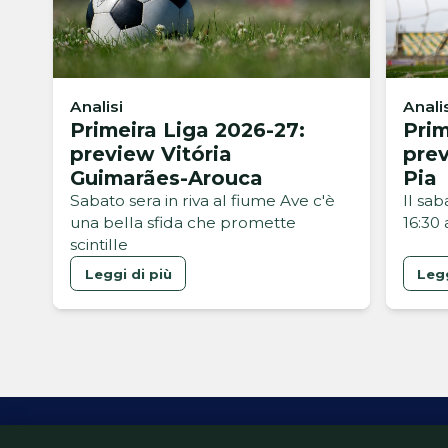
Analisi
Anali
Primeira Liga 2026-27:
Prim
preview Vitória
pre
Guimarães-Arouca
Pia
Sabato sera in riva al fiume Ave c'è
Il sa
una bella sfida che promette
16:30
scintille
Leggi di più
Legg