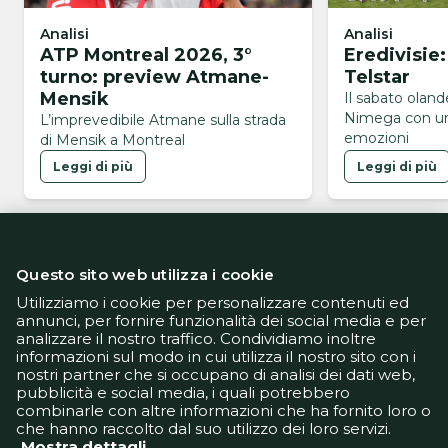
Analisi
Analisi
ATP Montreal 2026, 3°
Eredivisie
turno: preview Atmane-
Telstar
Mensik
Il sabato olan
Nimega con un
L’imprevedibile Atmane sulla strada
emozioni
di Mensik a Montreal
Leggi di più
Leggi di più
Questo sito web utilizza i cookie
Utilizziamo i cookie per personalizzare contenuti ed
annunci, per fornire funzionalità dei social media e per
analizzare il nostro traffico. Condividiamo inoltre
Informativa Privacy
informazioni sul modo in cui utilizza il nostro sito con i
Informativa Cookie
nostri partner che si occupano di analisi dei dati web,
Tech App
pubblicità e social media, i quali potrebbero
Gestione preferenze
combinarle con altre informazioni che ha fornito loro o
support@goldbetlive.it
che hanno raccolto dal suo utilizzo dei loro servizi.
Mostra dettagli