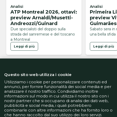
Analisi
Analisi
ATP Montreal 2026, ottavi:
Primeira L
preview Arnaldi/Musetti-
preview Vi
Andreozzi/Guinard
Guimarães
Due specialisti del doppio sulla
Sabato sera in 
strada del sanremese e del toscano
una bella sfida
a Montreal
Leggi di più
Leggi di più
Questo sito web utilizza i cookie
Utilizziamo i cookie per personalizzare contenuti ed
annunci, per fornire funzionalità dei social media e per
analizzare il nostro traffico. Condividiamo inoltre
Informativa Privacy
informazioni sul modo in cui utilizza il nostro sito con i
Informativa Cookie
nostri partner che si occupano di analisi dei dati web,
Tech App
pubblicità e social media, i quali potrebbero
Gestione preferenze
combinarle con altre informazioni che ha fornito loro o
support@goldbetlive.it
che hanno raccolto dal suo utilizzo dei loro servizi.