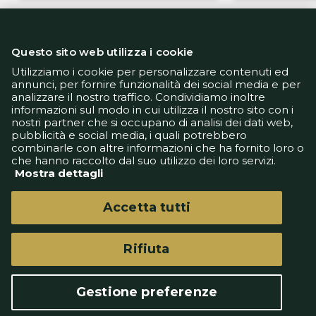
Questo sito web utilizza i cookie
Utilizziamo i cookie per personalizzare contenuti ed
annunci, per fornire funzionalità dei social media e per
analizzare il nostro traffico. Condividiamo inoltre
Informativa Privacy
informazioni sul modo in cui utilizza il nostro sito con i
Informativa Cookie
nostri partner che si occupano di analisi dei dati web,
Tech App
pubblicità e social media, i quali potrebbero
Gestione preferenze
combinarle con altre informazioni che ha fornito loro o
support@goldbetlive.it
che hanno raccolto dal suo utilizzo dei loro servizi.
Mostra dettagli
Accetta tutti
Rifiuta
GoldBetlive è un sito di GBO Italy Spa
Questo sito non rappresenta una testata
Gestione preferenze
giornalistica in quanto viene aggiornato senza
alcuna periodicità.