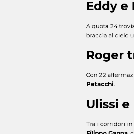
Eddy e 
A quota 24 tro
braccia al cielo 
Roger tr
Con 22 affermaz
Petacchi
.
Ulissi 
Tra i corridori in
Filippo Ganna
, 