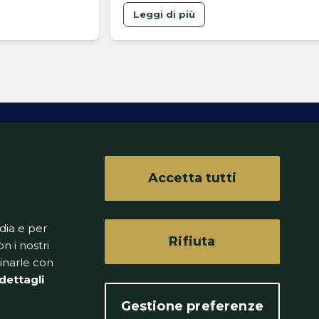
doppia cifra
Leggi di più
Accetta tutti
ferenze
dia e per
Rifiuta
n i nostri
binarle con
dettagli
Gestione preferenze