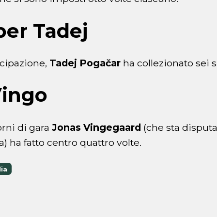
 per Tadej
ecipazione,
Tadej Pogačar
ha collezionato sei 
Vingo
orni di gara
Jonas Vingegaard
(che sta disput
) ha fatto centro quattro volte.
lia