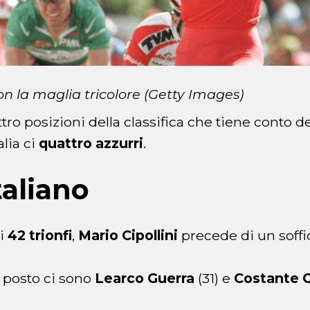
con la maglia tricolore (Getty Images)
ro posizioni della classifica che tiene conto del
alia ci
quattro azzurri
.
taliano
di
42 trionfi
,
Mario Cipollini
precede di un soff
o posto ci sono
Learco Guerra
(31) e
Costante 