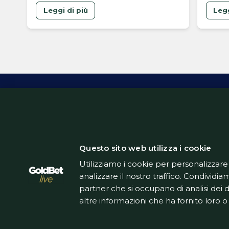
alla valorizzazione dei giovani
valor
Leggi di più
Legg
giallo
ha fir
agost
anche
Lo sbl
perma
sopra
Inform
Questo sito web utilizza i cookie
Utilizziamo i cookie per personalizzare
analizzare il nostro traffico. Condividiam
partner che si occupano di analisi dei 
altre informazioni che ha fornito loro o 