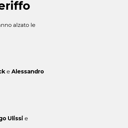
eriffo
anno alzato le
ck
e
Alessandro
o Ulissi
e