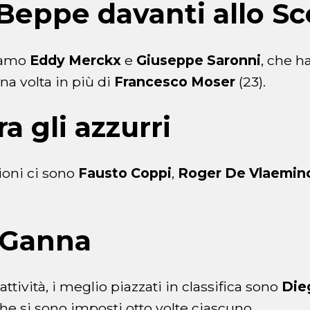
Beppe davanti allo Sc
viamo
Eddy Merckx
e
Giuseppe Saronni
, che h
una volta in più di
Francesco Moser
(23).
a gli azzurri
ioni ci sono
Fausto Coppi
,
Roger De Vlaemin
e Ganna
 attività, i meglio piazzati in classifica sono
Dieg
che si sono imposti otto volte ciascuno.