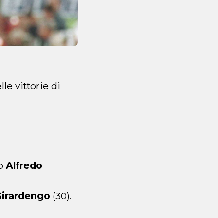
le vittorie di
io
Alfredo
Girardengo
(30).