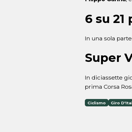
6 su 21
In una sola part
Super 
In diciassette gi
prima Corsa Rosa
Ciclismo
Giro D'Ita