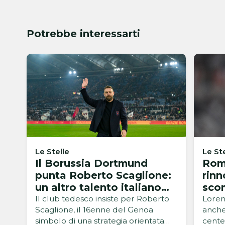
Potrebbe interessarti
Le Stelle
Le St
Il Borussia Dortmund
Roma
punta Roberto Scaglione:
rinn
un altro talento italiano
sco
nel mirino
Il club tedesco insiste per Roberto
Loren
Scaglione, il 16enne del Genoa
anche
simbolo di una strategia orientata
cente