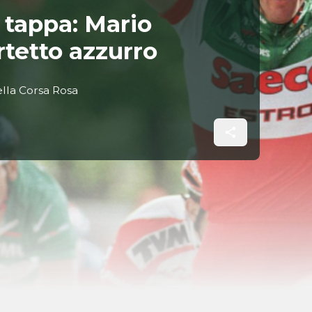
di tappa: Mario
rtetto azzurro
ella Corsa Rosa