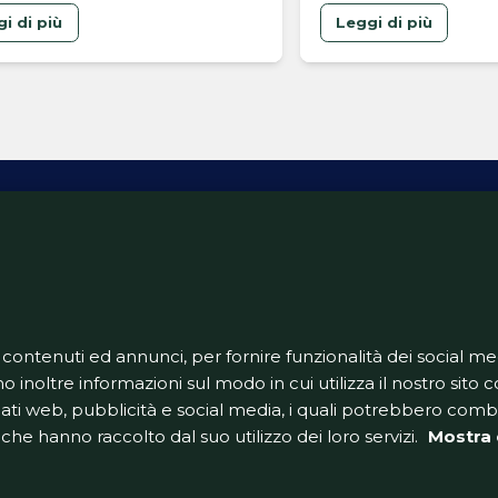
e simbolico per il capitano
Montreal
i di più
Leggi di più
rosso, cresciuto a Trigoria, che
mato il rinnovo proprio il 7
o, una data che richiama
 il numero della sua maglia.
occo della trattativa La
nenza di Pellegrini è stata
ttutto una scelta di …
ativa Privacy
Informativa Cookie
Tech App
Gestione pre
support@goldbetlive.it
 contenuti ed annunci, per fornire funzionalità dei social me
o inoltre informazioni sul modo in cui utilizza il nostro sito co
dati web, pubblicità e social media, i quali potrebbero com
che hanno raccolto dal suo utilizzo dei loro servizi.
Mostra 
GoldBetlive è un sito di GBO Italy Spa