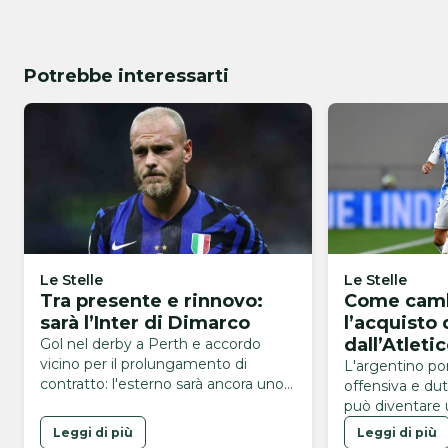
Potrebbe interessarti
Le Stelle
Le Stelle
Tra presente e rinnovo:
Come camb
sarà l’Inter di Dimarco
l’acquisto 
dall’Atleti
Gol nel derby a Perth e accordo
vicino per il prolungamento di
L'argentino po
contratto: l'esterno sarà ancora uno
offensiva e dut
dei leader nerazzurri
può diventare 
nuova formazio
Leggi di più
Leggi di più
Gasperini