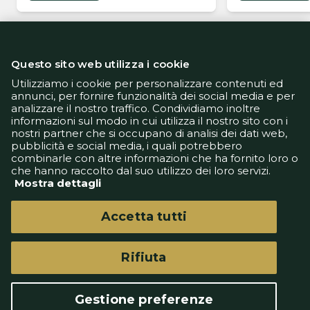
Questo sito web utilizza i cookie
Utilizziamo i cookie per personalizzare contenuti ed
annunci, per fornire funzionalità dei social media e per
analizzare il nostro traffico. Condividiamo inoltre
Informativa Privacy
informazioni sul modo in cui utilizza il nostro sito con i
Informativa Cookie
nostri partner che si occupano di analisi dei dati web,
Tech App
pubblicità e social media, i quali potrebbero
Gestione preferenze
combinarle con altre informazioni che ha fornito loro o
support@goldbetlive.it
che hanno raccolto dal suo utilizzo dei loro servizi.
Mostra dettagli
Accetta tutti
Rifiuta
GoldBetlive è un sito di GBO Italy Spa
Questo sito non rappresenta una testata
Gestione preferenze
giornalistica in quanto viene aggiornato senza