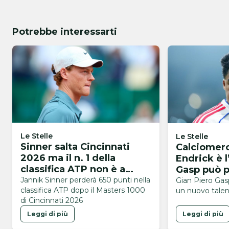
Potrebbe interessarti
Le Stelle
Le Stelle
Sinner salta Cincinnati
Calciomer
2026 ma il n. 1 della
Endrick è 
classifica ATP non è a
Gasp può 
rischio: il motivo
nuovo tale
Jannik Sinner perderà 650 punti nella
Gian Piero Gasp
classifica ATP dopo il Masters 1000
un nuovo tale
di Cincinnati 2026
Leggi di più
Leggi di più