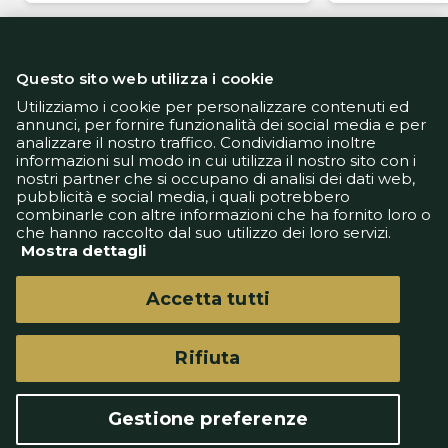
Questo sito web utilizza i cookie
Utilizziamo i cookie per personalizzare contenuti ed
annunci, per fornire funzionalità dei social media e per
analizzare il nostro traffico. Condividiamo inoltre
Informativa Privacy
informazioni sul modo in cui utilizza il nostro sito con i
Informativa Cookie
nostri partner che si occupano di analisi dei dati web,
Tech App
pubblicità e social media, i quali potrebbero
Gestione preferenze
combinarle con altre informazioni che ha fornito loro o
support@goldbetlive.it
che hanno raccolto dal suo utilizzo dei loro servizi.
Mostra dettagli
Accetta tutti
Rifiuta
GoldBetlive è un sito di GBO Italy Spa
Questo sito non rappresenta una testata
Gestione preferenze
giornalistica in quanto viene aggiornato senza
alcuna periodicità.