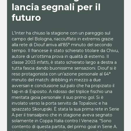
lancia segnali per il
futuro
L’Inter ha chiuso la stagione con un pareggio sul
campo del Bologna, riacciuffato in extremis grazie
alla rete di Diouf arriva all’85° minuto del secondo
tempo. Il francese è stato schierato titolare da Chivu,
autore di un’ottima prova in qualità di esterno. Il
classe 2003 infatti, è stato schierato largo a destra a
tutta fascia dando buonissime sensazioni. Diouf si è
reso protagonista con un’azione personale al 64°
minuto del match: dribbling in mezzo a due
avversari e conclusione sul palo che ha propiziato il
tap-in di Esposito. A ridosso del triplice fischio una
meritata gioia personale: il suo primo gol. Si è
involato verso la porta servito da Topalovic e ha
spiazzato Skorupski. È stata la sua prima rete in Serie
A per il transalpino che in stagione aveva segnato
solamente in Coppa Italia contro l Venezia. “Sono
contento di questa partita, del primo goal in Serie A.