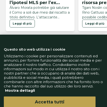
l’ipotesi MLS per l’ex
risorsa pre
Chelsea
Gattuso
Álvaro Morata potrebbe già salutare
Tijjani Noslin c
il Como a soli due mesi dal riscatto a
Rino Gattuso a
titolo definitivo. L'attaccante
possibile cedibi
spagnolo è finito nel mirino della
vista della Copp
Leggi di più
Leggi di più
MLS, con l'Atlanta United pronta
Mantova.
all'assalto.
Questo sito web utilizza i cookie
Utilizziamo i cookie per personalizzare contenuti ed
annunci, per fornire funzionalità dei social media e per
analizzare il nostro traffico. Condividiamo inoltre
Informativa Privacy
informazioni sul modo in cui utilizza il nostro sito con i
Informativa Cookie
nostri partner che si occupano di analisi dei dati web,
Tech App
pubblicità e social media, i quali potrebbero
Gestione preferenze
combinarle con altre informazioni che ha fornito loro o
support@goldbetlive.it
che hanno raccolto dal suo utilizzo dei loro servizi.
Mostra dettagli
Accetta tutti