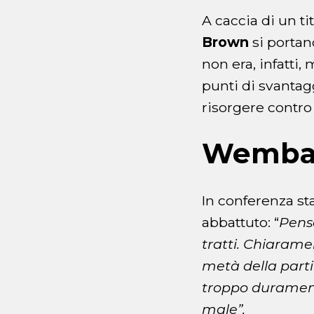
A caccia di un ti
Brown
si portano
non era, infatti
punti di svantag
risorgere contro
Wemban
In conferenza st
abbattuto: “
Penso
tratti. Chiaram
metà della parti
troppo duramente
male”.