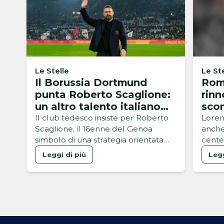
Le Stelle
Le St
Il Borussia Dortmund
Roma
punta Roberto Scaglione:
rinn
un altro talento italiano
sco
nel mirino
Il club tedesco insiste per Roberto
Loren
Scaglione, il 16enne del Genoa
anche
simbolo di una strategia orientata
cente
alla valorizzazione dei giovani
valor
Leggi di più
Legg
giallo
ha fir
agost
anche
Lo sbl
perma