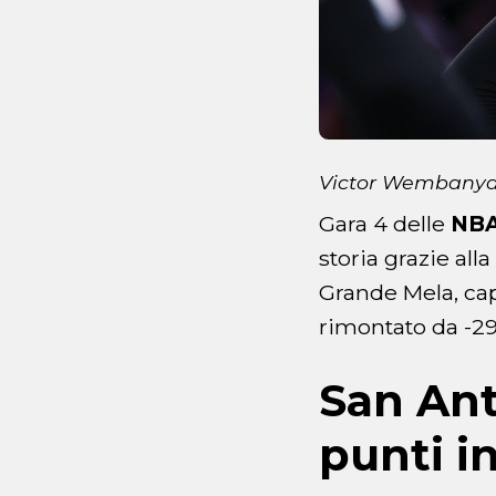
Victor Wembanya
Gara 4 delle
NBA
storia grazie all
Grande Mela, cap
rimontato da -29
San Ant
punti i