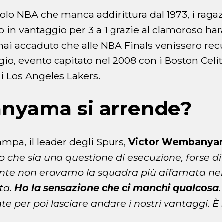
tolo NBA che manca addirittura dal 1973, i raga
 in vantaggio per 3 a 1 grazie al clamoroso hara
, mai accaduto che alle NBA Finals venissero rec
gio, evento capitato nel 2008 con i Boston Celit
 i Los Angeles Lakers.
yama si arrende?
ampa, il leader degli Spurs,
Victor Wembanya
 che sia una questione di esecuzione, forse d
ente non eravamo la squadra più affamata ne
ta.
Ho la sensazione che ci manchi qualcosa
 per poi lasciare andare i nostri vantaggi. È