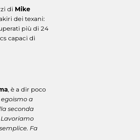
zzi di
Mike
kiri dei texani:
uperati più di 24
cs capaci di
ma
, è a dir poco
i egoismo a
lla seconda
. Lavoriamo
 semplice. Fa