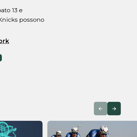
ato 13 e
 Knicks possono
ork