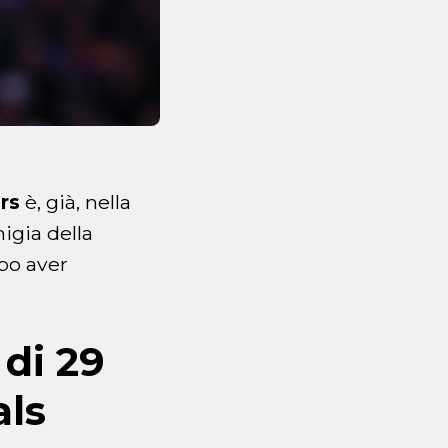
rs
è, già, nella
igia della
po aver
 di 29
als