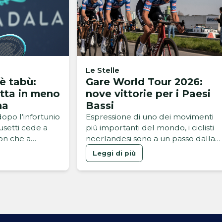
Le Stelle
è tabù:
Gare World Tour 2026:
tta in meno
nove vittorie per i Paesi
na
Bassi
opo l’infortunio
Espressione di uno dei movimenti
setti cede a
più importanti del mondo, i ciclisti
on che a
neerlandesi sono a un passo dalla
doppia cifra
Leggi di più