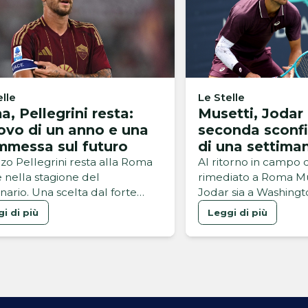
elle
Le Stelle
, Pellegrini resta:
Musetti, Jodar 
ovo di un anno e una
seconda sconfi
mmessa sul futuro
di una settima
zo Pellegrini resta alla Roma
Al ritorno in campo d
 nella stagione del
rimediato a Roma Mu
nario. Una scelta dal forte
Jodar sia a Washingt
e simbolico per il capitano
Montreal
i di più
Leggi di più
rosso, cresciuto a Trigoria, che
mato il rinnovo proprio il 7
o, una data che richiama
 il numero della sua maglia.
occo della trattativa La
nenza di Pellegrini è stata