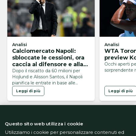
Analisi
Analisi
Calciomercato Napoli:
WTA Toront
sbloccate le cessioni, ora
preview K
caccia al difensore e alla
Occhi aperti pe
sorprendente 
punta
Dopo il riscatto da 60 milioni per
Hojlund e Alisson Santos, il Napoli
pianifica le entrate in base alle
uscite: tutti i nomi
Leggi di più
Leggi di più
Questo sito web utilizza i cookie
Utilizziamo i cookie per personalizzare contenuti ed