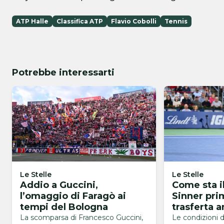
ATP Halle
Classifica ATP
Flavio Cobolli
Tennis
Potrebbe interessarti
Le Stelle
Le Stelle
Addio a Guccini,
Come sta i
l’omaggio di Faragò ai
Sinner pri
tempi del Bologna
trasferta 
Pareri dis
La scomparsa di Francesco Guccini,
Le condizioni d