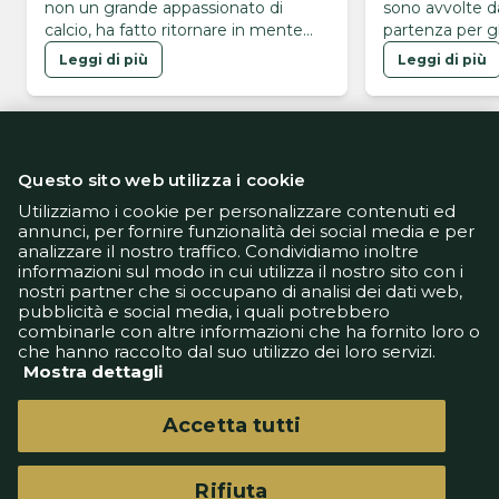
non un grande appassionato di
sono avvolte d
calcio, ha fatto ritornare in mente
partenza per gli
l'omaggio di Faragò ai tempi del
Leggi di più
Leggi di più
Bologna
Questo sito web utilizza i cookie
Utilizziamo i cookie per personalizzare contenuti ed
annunci, per fornire funzionalità dei social media e per
analizzare il nostro traffico. Condividiamo inoltre
Informativa Privacy
informazioni sul modo in cui utilizza il nostro sito con i
Informativa Cookie
nostri partner che si occupano di analisi dei dati web,
Tech App
pubblicità e social media, i quali potrebbero
Gestione preferenze
combinarle con altre informazioni che ha fornito loro o
support@goldbetlive.it
che hanno raccolto dal suo utilizzo dei loro servizi.
Mostra dettagli
Accetta tutti
Rifiuta