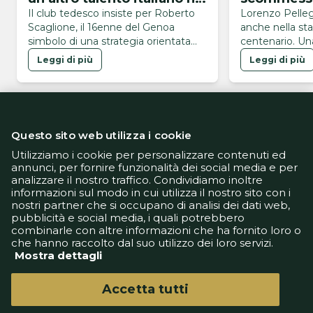
mirino
Il club tedesco insiste per Roberto
Lorenzo Pelleg
Scaglione, il 16enne del Genoa
anche nella st
simbolo di una strategia orientata
centenario. Una
alla valorizzazione dei giovani
valore simbolic
Leggi di più
Leggi di più
giallorosso, cre
ha firmato il ri
agosto, una da
anche il numer
sblocco della t
Questo sito web utilizza i cookie
permanenza di 
soprattutto una
Utilizziamo i cookie per personalizzare contenuti ed
annunci, per fornire funzionalità dei social media e per
analizzare il nostro traffico. Condividiamo inoltre
Informativa Privacy
informazioni sul modo in cui utilizza il nostro sito con i
Informativa Cookie
nostri partner che si occupano di analisi dei dati web,
Tech App
pubblicità e social media, i quali potrebbero
Gestione preferenze
combinarle con altre informazioni che ha fornito loro o
support@goldbetlive.it
che hanno raccolto dal suo utilizzo dei loro servizi.
Mostra dettagli
Accetta tutti