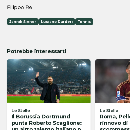
Filippo Re
Jannik Sinner
Luciano Darderi
Tennis
Potrebbe interessarti
Le Stelle
Le Stelle
Il Borussia Dortmund
Roma, Pelle
punta Roberto Scaglione:
rinnovo di
un altro talento italiano nel
scommessa