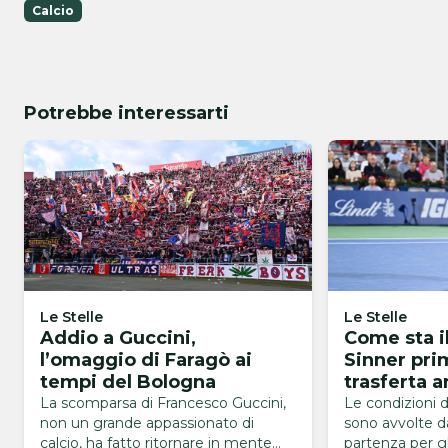
Calcio
Potrebbe interessarti
Le Stelle
Le Stelle
Addio a Guccini,
Come sta i
l’omaggio di Faragò ai
Sinner pri
tempi del Bologna
trasferta 
Pareri dis
La scomparsa di Francesco Guccini,
Le condizioni d
non un grande appassionato di
sono avvolte d
calcio, ha fatto ritornare in mente
partenza per gli