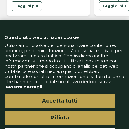
l'omaggio di Faragò ai tempi del
Leggi di più
Leggi di più
Bologna
Questo sito web utilizza i cookie
Utilizziamo i cookie per personalizzare contenuti ed
annunci, per fornire funzionalità dei social media e per
analizzare il nostro traffico. Condividiamo inoltre
Informativa Privacy
informazioni sul modo in cui utilizza il nostro sito con i
Informativa Cookie
nostri partner che si occupano di analisi dei dati web,
Tech App
pubblicità e social media, i quali potrebbero
Gestione preferenze
combinarle con altre informazioni che ha fornito loro o
support@goldbetlive.it
che hanno raccolto dal suo utilizzo dei loro servizi.
Mostra dettagli
Accetta tutti
Rifiuta
GoldBetlive è un sito di GBO Italy Spa
Questo sito non rappresenta una testata