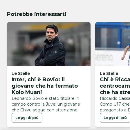
Potrebbe interessarti
Le Stelle
Le Stelle
Inter, chi è Bovio: il
Chi è Ricc
giovane che ha fermato
centrocam
Kolo Muani
che ha str
Leonardo Bovio è stato titolare in
Riccardo Cassan
campo contro la Juve, un giovane
Como U17 che
che Chivu segue con attenzione
paragonato a B
Leggi di più
Leggi di più