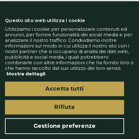
Questo sito web utilizza i cookie
Utilizziamo i cookie per personalizzare contenuti ed
annunci, per fornire funzionalità dei social media e per
analizzare il nostro traffico. Condividiamo inoltre
Informativa Privacy
informazioni sul modo in cui utilizza il nostro sito con i
Informativa Cookie
nostri partner che si occupano di analisi dei dati web,
Tech App
pubblicità e social media, i quali potrebbero
Gestione preferenze
combinarle con altre informazioni che ha fornito loro o
support@goldbetlive.it
che hanno raccolto dal suo utilizzo dei loro servizi.
Mostra dettagli
Accetta tutti
Rifiuta
GoldBetlive è un sito di GBO Italy Spa
Questo sito non rappresenta una testata
Gestione preferenze
giornalistica in quanto viene aggiornato senza
alcuna periodicità.