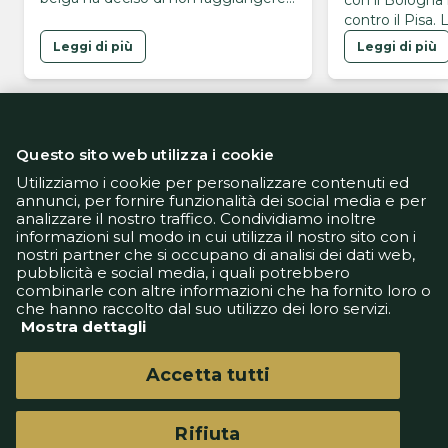
con il Bologna
ritiro di Castel di Sangro al termine
contro il Pisa. 
delle vacanze post-Mondiali, una
l'eredità di Ca
Leggi di più
Leggi di più
scelta che rende ormai molto
tattico di Dom
difficile qualsiasi ipotesi di ricucitura
con l’ambiente azzurro. L’addio
sembra dunque scritto e, al
momento, la cessione è lo scenario
Questo sito web utilizza i cookie
più probabile. Dove andrà Lukaku? …
Utilizziamo i cookie per personalizzare contenuti ed
annunci, per fornire funzionalità dei social media e per
analizzare il nostro traffico. Condividiamo inoltre
Informativa Privacy
informazioni sul modo in cui utilizza il nostro sito con i
Informativa Cookie
nostri partner che si occupano di analisi dei dati web,
Tech App
pubblicità e social media, i quali potrebbero
Gestione preferenze
combinarle con altre informazioni che ha fornito loro o
support@goldbetlive.it
che hanno raccolto dal suo utilizzo dei loro servizi.
Mostra dettagli
Accetta tutti
Rifiuta
GoldBetlive è un sito di GBO Italy Spa