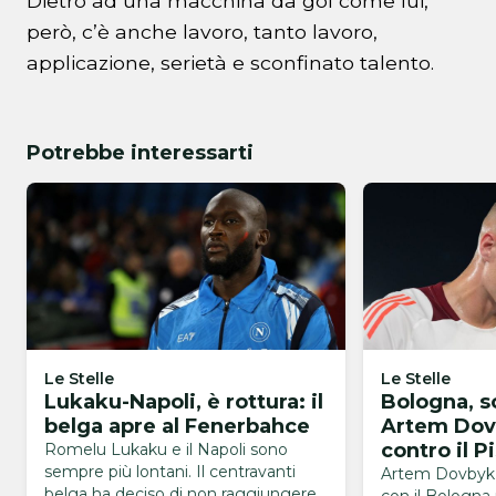
Dietro ad una macchina da gol come lui,
però, c’è anche lavoro, tanto lavoro,
applicazione, serietà e sconfinato talento.
Potrebbe interessarti
Le Stelle
Le Stelle
Lukaku-Napoli, è rottura: il
Bologna, sc
belga apre al Fenerbahce
Artem Dov
contro il P
Romelu Lukaku e il Napoli sono
sempre più lontani. Il centravanti
Artem Dovbyk 
belga ha deciso di non raggiungere il