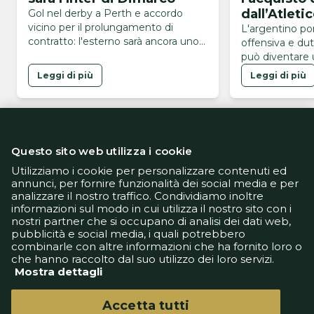
dall’Atleti
Gol nel derby a Perth e accordo
vicino per il prolungamento di
L'argentino po
contratto: l'esterno sarà ancora uno
offensiva e dut
dei leader nerazzurri
può diventare 
nuova formazio
Leggi di più
Leggi di più
Gasperini
Questo sito web utilizza i cookie
Utilizziamo i cookie per personalizzare contenuti ed
annunci, per fornire funzionalità dei social media e per
analizzare il nostro traffico. Condividiamo inoltre
Informativa Privacy
informazioni sul modo in cui utilizza il nostro sito con i
Informativa Cookie
nostri partner che si occupano di analisi dei dati web,
Tech App
pubblicità e social media, i quali potrebbero
Gestione preferenze
combinarle con altre informazioni che ha fornito loro o
support@goldbetlive.it
che hanno raccolto dal suo utilizzo dei loro servizi.
Mostra dettagli
Accetta tutti