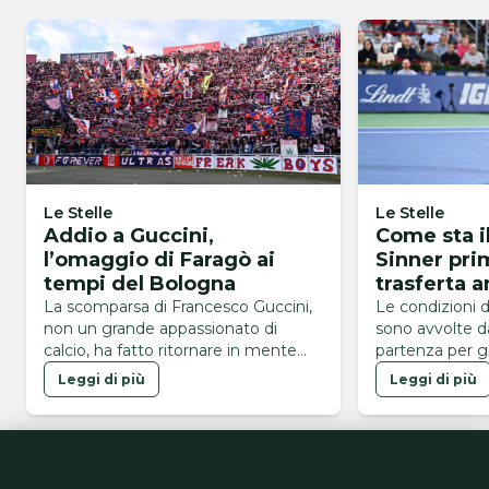
Le Stelle
Le Stelle
Addio a Guccini,
Come sta i
l’omaggio di Faragò ai
Sinner pri
tempi del Bologna
trasferta 
Pareri dis
La scomparsa di Francesco Guccini,
Le condizioni d
non un grande appassionato di
sono avvolte d
calcio, ha fatto ritornare in mente
partenza per gli
l'omaggio di Faragò ai tempi del
Leggi di più
Leggi di più
Bologna