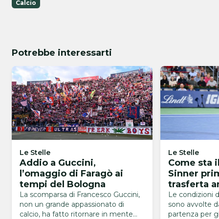
Calcio
Potrebbe interessarti
Le Stelle
Le Stelle
Addio a Guccini,
Come sta i
l’omaggio di Faragò ai
Sinner pri
tempi del Bologna
trasferta 
Pareri dis
La scomparsa di Francesco Guccini,
Le condizioni d
non un grande appassionato di
sono avvolte d
calcio, ha fatto ritornare in mente
partenza per gli