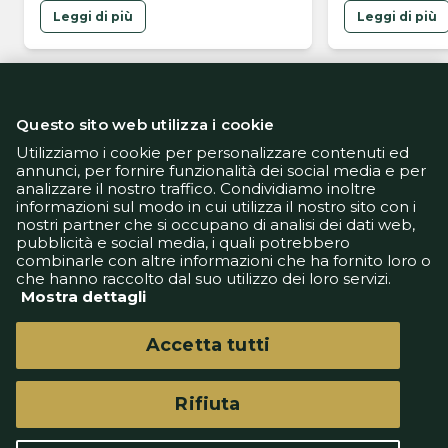
l'omaggio di Faragò ai tempi del
Leggi di più
Leggi di più
Bologna
Questo sito web utilizza i cookie
Utilizziamo i cookie per personalizzare contenuti ed
annunci, per fornire funzionalità dei social media e per
analizzare il nostro traffico. Condividiamo inoltre
Informativa Privacy
informazioni sul modo in cui utilizza il nostro sito con i
Informativa Cookie
nostri partner che si occupano di analisi dei dati web,
Tech App
pubblicità e social media, i quali potrebbero
Gestione preferenze
combinarle con altre informazioni che ha fornito loro o
support@goldbetlive.it
che hanno raccolto dal suo utilizzo dei loro servizi.
Mostra dettagli
Accetta tutti
Rifiuta
GoldBetlive è un sito di GBO Italy Spa
Questo sito non rappresenta una testata