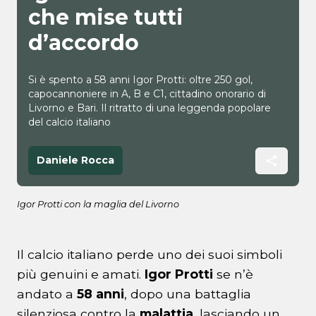
che mise tutti
d’accordo
Si è spento a 58 anni Igor Protti: oltre 250 gol,
capocannoniere in A, B e C1, cittadino onorario di
Livorno e Bari. Il ritratto di una leggenda popolare
del calcio italiano
Daniele Rocca
Igor Protti con la maglia del Livorno
Il calcio italiano perde uno dei suoi simboli
più genuini e amati.
Igor Protti
se n’è
andato a
58 anni
, dopo una battaglia
silenziosa contro la
malattia
, lasciando un