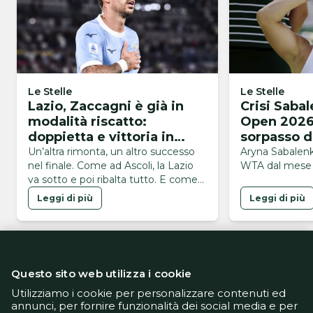
Le Stelle
Le Stelle
Lazio, Zaccagni è già in
Crisi Sabal
modalità riscatto:
Open 2026 
doppietta e vittoria in
sorpasso d
rimonta
1 della cla
Un’altra rimonta, un altro successo
Aryna Sabalenk
nel finale. Come ad Ascoli, la Lazio
WTA dal mese 
va sotto e poi ribalta tutto. E come
ad Ascoli finisce 1-2: stavolta a
Leggi di più
Leggi di più
Frosinone, con Mattia
Zaccagni assoluto protagonista. Il
capitano biancoceleste firma la
doppietta che permette alla squadra
di Gattuso di chiudere con una
Questo sito web utilizza i cookie
vittoria l’ultima amichevole prima
della Coppa Italia. Prima
Utilizziamo i cookie per personalizzare contenuti ed
annunci, per fornire funzionalità dei social media e per
l’inserimento da …