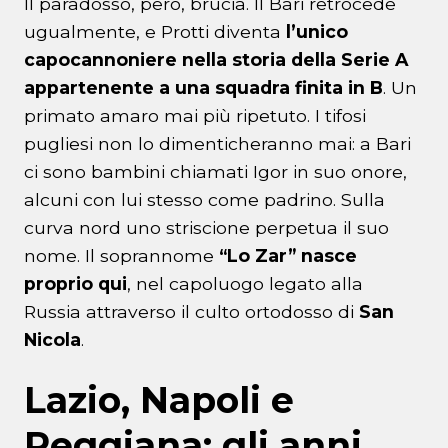
Il paradosso, però, brucia. Il Bari retrocede
ugualmente, e Protti diventa
l’unico
capocannoniere nella storia della Serie A
appartenente a una squadra finita in B
. Un
primato amaro mai più ripetuto. I tifosi
pugliesi non lo dimenticheranno mai: a Bari
ci sono bambini chiamati Igor in suo onore,
alcuni con lui stesso come padrino. Sulla
curva nord uno striscione perpetua il suo
nome. Il soprannome
“Lo Zar” nasce
proprio qui
, nel capoluogo legato alla
Russia attraverso il culto ortodosso di
San
Nicola
.
Lazio, Napoli e
Reggiana: gli anni