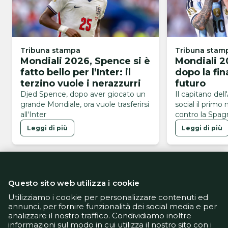
Tribuna stampa
Tribuna stam
Mondiali 2026, Spence si è
Mondiali 2
fatto bello per l’Inter: il
dopo la fin
terzino vuole i nerazzurri
futuro
Djed Spence, dopo aver giocato un
Il capitano dell
grande Mondiale, ora vuole trasferirsi
social il primo
all'Inter
contro la Spagn
Mondiali 2026
Leggi di più
Leggi di più
Questo sito web utilizza i cookie
Utilizziamo i cookie per personalizzare contenuti ed
annunci, per fornire funzionalità dei social media e per
analizzare il nostro traffico. Condividiamo inoltre
Informativa Privacy
informazioni sul modo in cui utilizza il nostro sito con i
Informativa Cookie