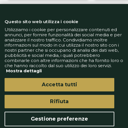
Questo sito web utilizza i cookie
Utilizziamo i cookie per personalizzare contenuti ed
annunci, per fornire funzionalità dei social media e per
analizzare il nostro traffico. Condividiamo inoltre
Informativa Privacy
informazioni sul modo in cui utilizza il nostro sito con i
Informativa Cookie
nostri partner che si occupano di analisi dei dati web,
Tech App
pubblicità e social media, i quali potrebbero
Gestione preferenze
combinarle con altre informazioni che ha fornito loro o
support@goldbetlive.it
che hanno raccolto dal suo utilizzo dei loro servizi.
Mostra dettagli
Accetta tutti
Rifiuta
GoldBetlive è un sito di GBO Italy Spa
Questo sito non rappresenta una testata
Gestione preferenze
giornalistica in quanto viene aggiornato senza
alcuna periodicità.