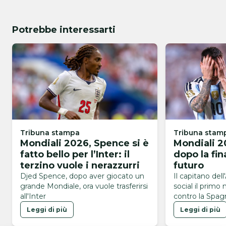
Potrebbe interessarti
Tribuna stampa
Tribuna stam
Mondiali 2026, Spence si è
Mondiali 2
fatto bello per l’Inter: il
dopo la fin
terzino vuole i nerazzurri
futuro
Djed Spence, dopo aver giocato un
Il capitano dell
grande Mondiale, ora vuole trasferirsi
social il primo
all'Inter
contro la Spagn
Mondiali 2026
Leggi di più
Leggi di più